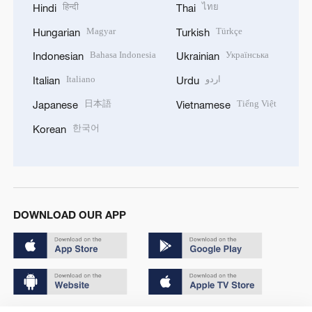
हिन्दी
ไทย
Hindi
Thai
Magyar
Türkçe
Hungarian
Turkish
Bahasa Indonesia
Українська
Indonesian
Ukrainian
Italiano
اردو
Italian
Urdu
日本語
Tiếng Việt
Japanese
Vietnamese
한국어
Korean
DOWNLOAD OUR APP