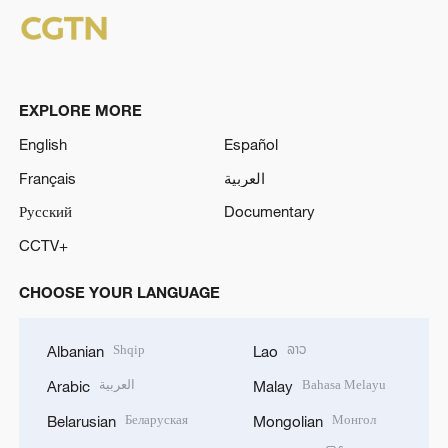
EXPLORE MORE
English
Español
Français
العربية
Русский
Documentary
CCTV+
CHOOSE YOUR LANGUAGE
Shqip
ລາວ
Albanian
Lao
العربية
Bahasa Melayu
Arabic
Malay
Беларуская
Монгол
Belarusian
Mongolian