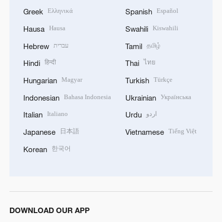
Ελληνικά
Español
Greek
Spanish
Hausa
Kiswahili
Hausa
Swahili
עברית
தமிழ்
Hebrew
Tamil
हिन्दी
ไทย
Hindi
Thai
Magyar
Türkçe
Hungarian
Turkish
Bahasa Indonesia
Українська
Indonesian
Ukrainian
Italiano
اردو
Italian
Urdu
日本語
Tiếng Việt
Japanese
Vietnamese
한국어
Korean
DOWNLOAD OUR APP