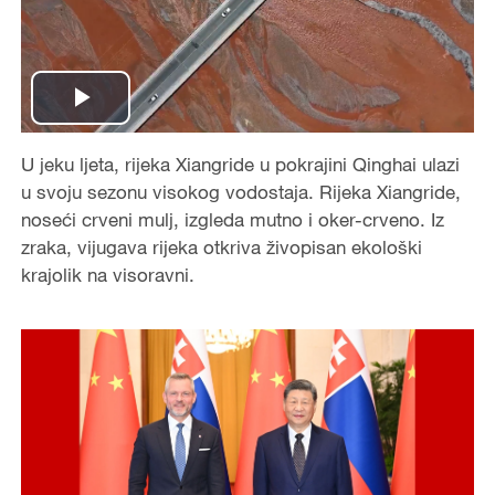
P
U jeku ljeta, rijeka Xiangride u pokrajini Qinghai ulazi
l
u svoju sezonu visokog vodostaja. Rijeka Xiangride,
a
noseći crveni mulj, izgleda mutno i oker-crveno. Iz
zraka, vijugava rijeka otkriva živopisan ekološki
y
krajolik na visoravni.
V
i
d
e