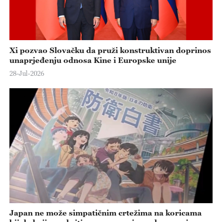
o
Xi pozvao Slovačku da pruži konstruktivan doprinos
unaprjeđenju odnosa Kine i Europske unije
28-Jul-2026
Japan ne može simpatičnim crtežima na koricama