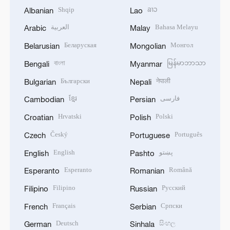
Shqip
ລາວ
Albanian
Lao
العربية
Bahasa Melayu
Arabic
Malay
Беларуская
Монгол
Belarusian
Mongolian
বাংলা
မြန်မာဘာသာ
Bengali
Myanmar
Български
नेपाली
Bulgarian
Nepali
ខ្មែរ
فارسی
Cambodian
Persian
Hrvatski
Polski
Croatian
Polish
Český
Português
Czech
Portuguese
English
پښتو
English
Pashto
Esperanto
Română
Esperanto
Romanian
Filipino
Русский
Filipino
Russian
Français
Српски
French
Serbian
Deutsch
සිංහල
German
Sinhala