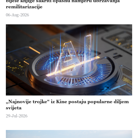
bijele knjige sakriti opasnu namjeru ubrzavanja
remilitarizacije
06-Aug-2026
„Najnovije trojke“ iz Kine postaju popularne diljem
svijeta
29-Jul-2026