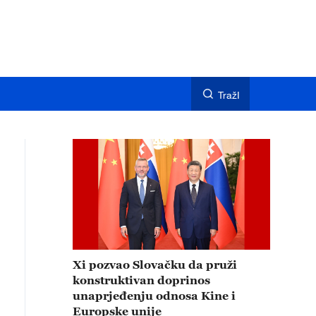
TražI
Xi pozvao Slovačku da pruži
konstruktivan doprinos
unaprjeđenju odnosa Kine i
Europske unije