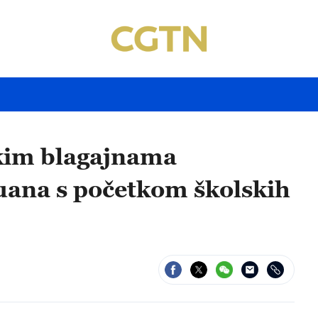
skim blagajnama
juana s početkom školskih