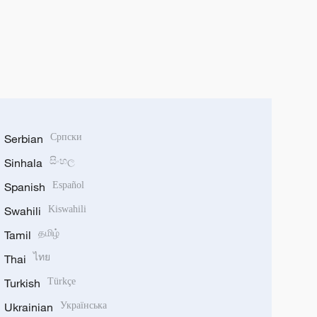
Serbian
Српски
Sinhala
සිංහල
Spanish
Español
Swahili
Kiswahili
Tamil
தமிழ்
Thai
ไทย
Turkish
Türkçe
Ukrainian
Українська