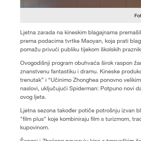
Fo
Ljetna zarada na kineskim blagajnama premašila 
prema podacima tvrtke Maoyan, koja prati blaga
pomažu privući publiku tijekom školskih praznik
Ovogodišnji program obuhvaća širok raspon žanr
znanstvenu fantastiku i dramu. Kineske produkc
trenutak” i “Učinimo Zhonghea ponovno veliki
naslovi, uključujući Spiderman: Potpuno novi d
ovog ljeta.
Ljetna sezona također potiče potrošnju izvan bl
"film plus" koje kombiniraju film s turizmom, t
kupovinom.
Šangaj i Zhejiang povezuju kina s trgovačkim čet