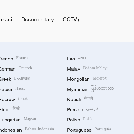
сский
Documentary
CCTV+
French
Français
Lao
ລາວ
German
Deutsch
Malay
Bahasa Melayu
Greek
Ελληνικά
Mongolian
Монгол
Hausa
Hausa
Myanmar
မြန်မာဘာသာ
Hebrew
עברית
Nepali
नेपाली
Hindi
हिन्दी
Persian
فارسی
Hungarian
Magyar
Polish
Polski
Indonesian
Bahasa Indonesia
Portuguese
Português