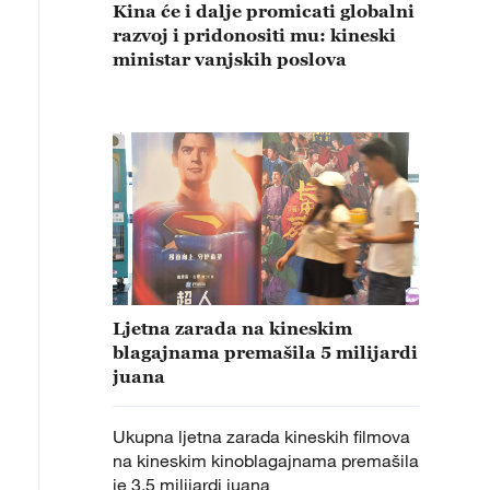
Kina će i dalje promicati globalni
razvoj i pridonositi mu: kineski
ministar vanjskih poslova
Ljetna zarada na kineskim
blagajnama premašila 5 milijardi
juana
Ukupna ljetna zarada kineskih filmova
na kineskim kinoblagajnama premašila
je 3,5 milijardi juana