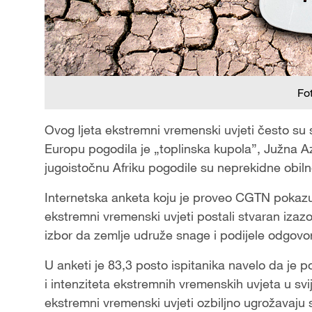
Fo
Ovog ljeta ekstremni vremenski uvjeti često su 
Europu pogodila je „toplinska kupola”, Južna Az
jugoistočnu Afriku pogodile su neprekidne obiln
Internetska anketa koju je proveo CGTN pokazu
ekstremni vremenski uvjeti postali stvaran izazo
izbor da zemlje udruže snage i podijele odgovo
U anketi je 83,3 posto ispitanika navelo da je po
i intenziteta ekstremnih vremenskih uvjeta u sv
ekstremni vremenski uvjeti ozbiljno ugrožavaju s