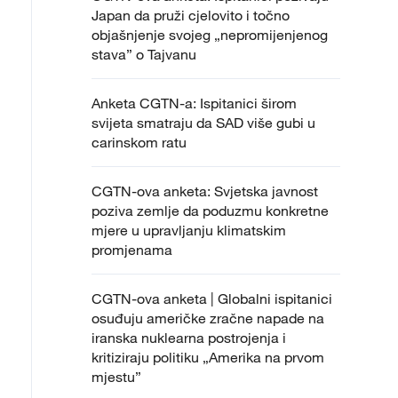
Japan da pruži cjelovito i točno
objašnjenje svojeg „nepromijenjenog
stava” o Tajvanu
Anketa CGTN-a: Ispitanici širom
svijeta smatraju da SAD više gubi u
carinskom ratu
CGTN-ova anketa: Svjetska javnost
poziva zemlje da poduzmu konkretne
mjere u upravljanju klimatskim
promjenama
CGTN-ova anketa | Globalni ispitanici
osuđuju američke zračne napade na
iranska nuklearna postrojenja i
kritiziraju politiku „Amerika na prvom
mjestu”