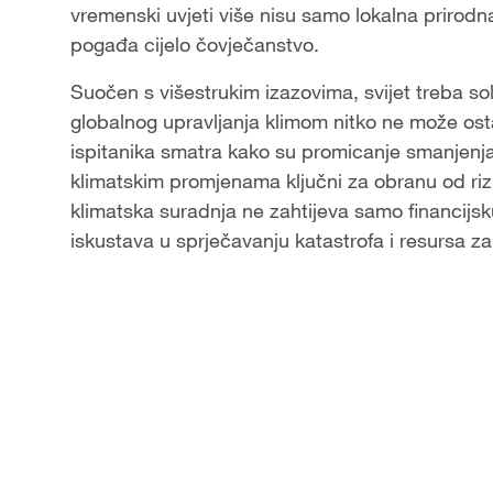
vremenski uvjeti više nisu samo lokalna prirodna
pogađa cijelo čovječanstvo.
Suočen s višestrukim izazovima, svijet treba so
globalnog upravljanja klimom nitko ne može ost
ispitanika smatra kako su promicanje smanjenja
klimatskim promjenama ključni za obranu od rizi
klimatska suradnja ne zahtijeva samo financijsku
iskustava u sprječavanju katastrofa i resursa z