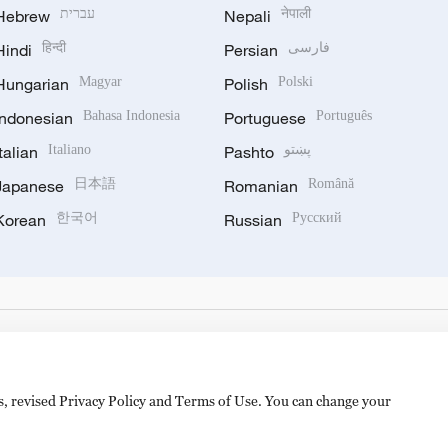
Hebrew
עברית
Nepali
नेपाली
Hindi
हिन्दी
Persian
فارسی
Hungarian
Magyar
Polish
Polski
Indonesian
Bahasa Indonesia
Portuguese
Português
Italian
Italiano
Pashto
پښتو
Japanese
日本語
Romanian
Română
Korean
한국어
Russian
Русский
es, revised Privacy Policy and Terms of Use. You can change your