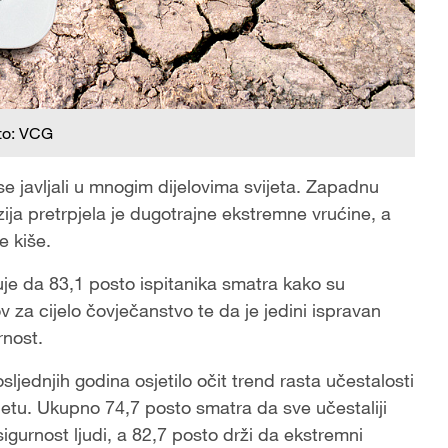
to: VCG
se javljali u mnogim dijelovima svijeta. Zapadnu
ija pretrpjela je dugotrajne ekstremne vrućine, a
e kiše.
je da 83,1 posto ispitanika smatra kako su
v za cijelo čovječanstvo te da je jedini ispravan
rnost.
sljednjih godina osjetilo očit trend rasta učestalosti
ijetu. Ukupno 74,7 posto smatra da sve učestaliji
igurnost ljudi, a 82,7 posto drži da ekstremni