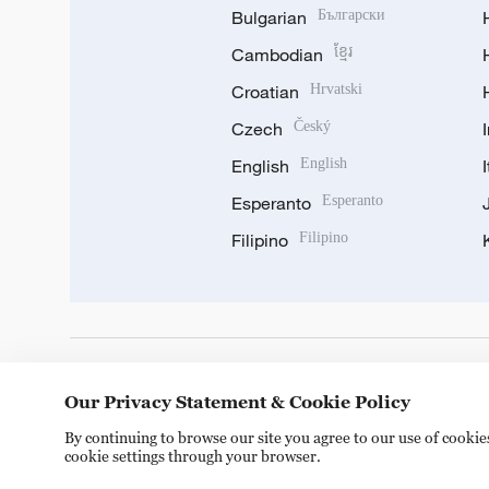
Bulgarian
Български
Cambodian
ខ្មែរ
Croatian
Hrvatski
Czech
Český
English
English
Esperanto
Esperanto
Filipino
Filipino
DOWNLOAD OUR APP
Our Privacy Statement & Cookie Policy
By continuing to browse our site you agree to our use of cooki
cookie settings through your browser.