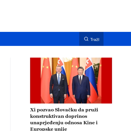
TražI
Xi pozvao Slovačku da pruži
konstruktivan doprinos
unaprjeđenju odnosa Kine i
Europske unije