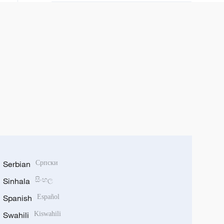
Serbian
Српски
Sinhala
සිංහල
Spanish
Español
Swahili
Kiswahili