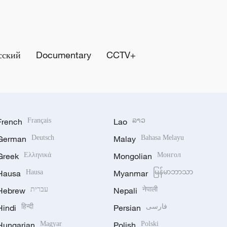
сский
Documentary
CCTV+
French
Français
Lao
ລາວ
German
Deutsch
Malay
Bahasa Melayu
Greek
Ελληνικά
Mongolian
Монгол
Hausa
Hausa
Myanmar
မြန်မာဘာသာ
Hebrew
עברית
Nepali
नेपाली
Hindi
हिन्दी
Persian
فارسی
Hungarian
Magyar
Polish
Polski