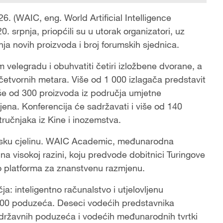
26. (WAIC, eng. World Artificial Intelligence
 srpnja, priopćili su u utorak organizatori, uz
ja novih proizvoda i broj forumskih sjednica.
m velegradu i obuhvatiti četiri izložbene dvorane, a
četvornih metara. Više od 1 000 izlagača predstavit
iše od 300 proizvoda iz područja umjetne
ljena. Konferencija će sadržavati i više od 140
tručnjaka iz Kine i inozemstva.
msku cjelinu. WAIC Academic, međunarodna
na visokoj razini, koju predvode dobitnici Turingove
o platforma za znanstvenu razmjenu.
: inteligentno računalstvo i utjelovljenu
d 200 poduzeća. Deseci vodećih predstavnika
, državnih poduzeća i vodećih međunarodnih tvrtki