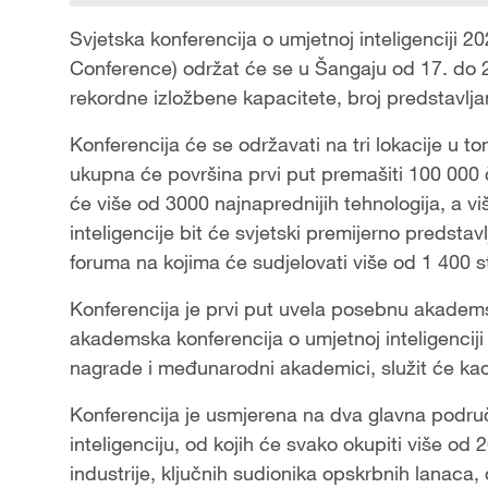
Svjetska konferencija o umjetnoj inteligenciji 20
Conference) održat će se u Šangaju od 17. do 20.
rekordne izložbene kapacitete, broj predstavljan
Konferencija će se održavati na tri lokacije u to
ukupna će površina prvi put premašiti 100 000 
će više od 3000 najnaprednijih tehnologija, a v
inteligencije bit će svjetski premijerno predstav
foruma na kojima će sudjelovati više od 1 400 s
Konferencija je prvi put uvela posebnu akade
akademska konferencija o umjetnoj inteligenciji 
nagrade i međunarodni akademici, služit će ka
Konferencija je usmjerena na dva glavna područja
inteligenciju, od kojih će svako okupiti više o
industrije, ključnih sudionika opskrbnih lanaca