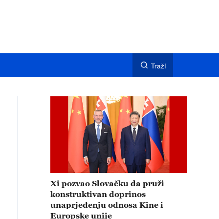
TražI
Xi pozvao Slovačku da pruži
konstruktivan doprinos
unaprjeđenju odnosa Kine i
Europske unije