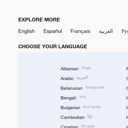
EXPLORE MORE
English
Español
Français
العربية
Ру
CHOOSE YOUR LANGUAGE
Albanian
Shqip
Arabic
العربية
Belarusian
Беларуская
Bengali
বাংলা
Bulgarian
Български
Cambodian
ខ្មែរ
Croatian
Hrvatski