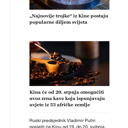
„Najnovije trojke“ iz Kine postaju
popularne diljem svijeta
Kina će od 20. srpnja omogućiti
uvoz zrna kave koja ispunjavaju
uvjete iz 53 afričke zemlje
Ruski predsjednik Vladimir Putin
posjetit će Kinu od 19. do 20. svibnja