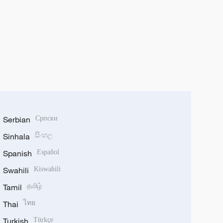
Serbian
Српски
Sinhala
සිංහල
Spanish
Español
Swahili
Kiswahili
Tamil
தமிழ்
Thai
ไทย
Turkish
Türkçe