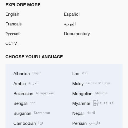
EXPLORE MORE
English
Español
Français
العربية
Русский
Documentary
CCTV+
CHOOSE YOUR LANGUAGE
Shqip
ລາວ
Albanian
Lao
العربية
Bahasa Melayu
Arabic
Malay
Беларуская
Монгол
Belarusian
Mongolian
বাংলা
မြန်မာဘာသာ
Bengali
Myanmar
Български
नेपाली
Bulgarian
Nepali
ខ្មែរ
فارسی
Cambodian
Persian