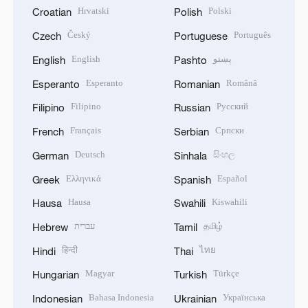
Hrvatski
Polski
Croatian
Polish
Český
Português
Czech
Portuguese
English
پښتو
English
Pashto
Esperanto
Română
Esperanto
Romanian
Filipino
Русский
Filipino
Russian
Français
Српски
French
Serbian
Deutsch
සිංහල
German
Sinhala
Ελληνικά
Español
Greek
Spanish
Hausa
Kiswahili
Hausa
Swahili
עברית
தமிழ்
Hebrew
Tamil
हिन्दी
ไทย
Hindi
Thai
Magyar
Türkçe
Hungarian
Turkish
Bahasa Indonesia
Українська
Indonesian
Ukrainian