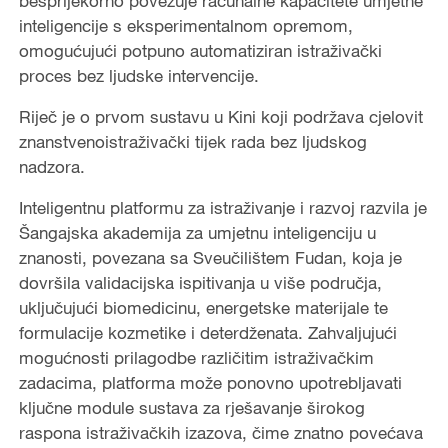
besprijekorno povezuje računalne kapacitete umjetne
inteligencije s eksperimentalnom opremom,
omogućujući potpuno automatiziran istraživački
proces bez ljudske intervencije.
Riječ je o prvom sustavu u Kini koji podržava cjelovit
znanstvenoistraživački tijek rada bez ljudskog
nadzora.
Inteligentnu platformu za istraživanje i razvoj razvila je
Šangajska akademija za umjetnu inteligenciju u
znanosti, povezana sa Sveučilištem Fudan, koja je
dovršila validacijska ispitivanja u više područja,
uključujući biomedicinu, energetske materijale te
formulacije kozmetike i deterdženata. Zahvaljujući
mogućnosti prilagodbe različitim istraživačkim
zadacima, platforma može ponovno upotrebljavati
ključne module sustava za rješavanje širokog
raspona istraživačkih izazova, čime znatno povećava