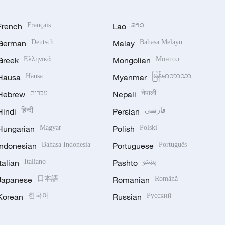
French
Français
Lao
ລາວ
German
Deutsch
Malay
Bahasa Melayu
Greek
Ελληνικά
Mongolian
Монгол
Hausa
Hausa
Myanmar
မြန်မာဘာသာ
Hebrew
עברית
Nepali
नेपाली
Hindi
हिन्दी
Persian
فارسی
Hungarian
Magyar
Polish
Polski
Indonesian
Bahasa Indonesia
Portuguese
Português
Italian
Italiano
Pashto
پښتو
Japanese
日本語
Romanian
Română
Korean
한국어
Russian
Русский