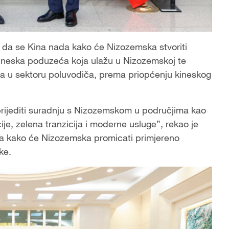
 da se Kina nada kako će Nizozemska stvoriti
kineska poduzeća koja ulažu u Nizozemskoj te
naca u sektoru poluvodiča, prema priopćenju kineskog
prijediti suradnju s Nizozemskom u područjima kao
je, zelena tranzicija i moderne usluge”, rekao je
da kako će Nizozemska promicati primjereno
ke.