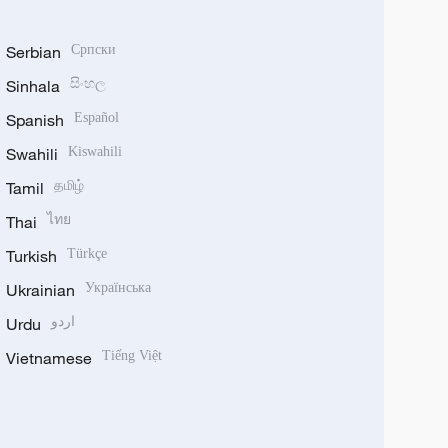
Serbian
Српски
Sinhala
සිංහල
Spanish
Español
Swahili
Kiswahili
Tamil
தமிழ்
Thai
ไทย
Turkish
Türkçe
Ukrainian
Українська
Urdu
اردو
Vietnamese
Tiếng Việt