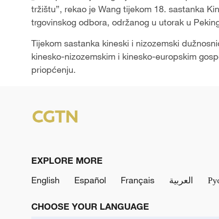
tržištu”, rekao je Wang tijekom 18. sastanka 
trgovinskog odbora, održanog u utorak u Pekin
Tijekom sastanka kineski i nizozemski dužnosnici 
kinesko-nizozemskim i kinesko-europskim gosp
priopćenju.
EXPLORE MORE
English
Español
Français
العربية
Ру
CHOOSE YOUR LANGUAGE