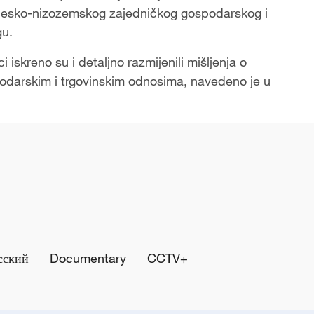
Kinesko-nizozemskog zajedničkog gospodarskog i
gu.
iskreno su i detaljno razmijenili mišljenja o
odarskim i trgovinskim odnosima, navedeno je u
сский
Documentary
CCTV+