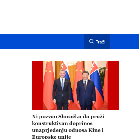
TražI
Xi pozvao Slovačku da pruži
konstruktivan doprinos
unaprjeđenju odnosa Kine i
Europske unije