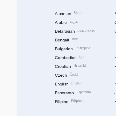
Albanian
Shqip
Arabic
العربية
Belarusian
Беларуская
Bengali
বাংলা
Bulgarian
Български
Cambodian
ខ្មែរ
Croatian
Hrvatski
Czech
Český
English
English
Esperanto
Esperanto
Filipino
Filipino