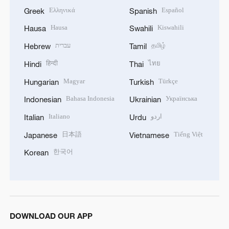
Ελληνικά
Español
Greek
Spanish
Hausa
Kiswahili
Hausa
Swahili
עברית
தமிழ்
Hebrew
Tamil
हिन्दी
ไทย
Hindi
Thai
Magyar
Türkçe
Hungarian
Turkish
Bahasa Indonesia
Українська
Indonesian
Ukrainian
Italiano
اردو
Italian
Urdu
日本語
Tiếng Việt
Japanese
Vietnamese
한국어
Korean
DOWNLOAD OUR APP