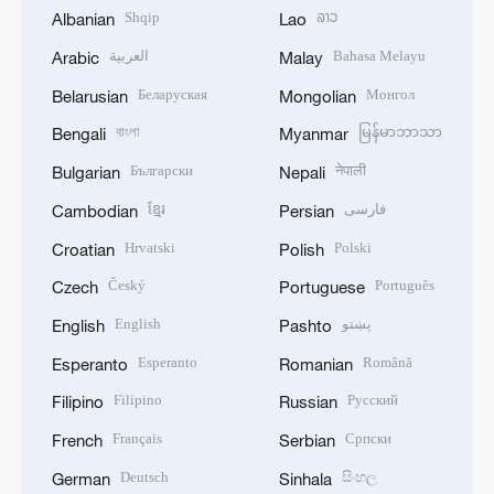
Shqip
ລາວ
Albanian
Lao
العربية
Bahasa Melayu
Arabic
Malay
Беларуская
Монгол
Belarusian
Mongolian
বাংলা
မြန်မာဘာသာ
Bengali
Myanmar
Български
नेपाली
Bulgarian
Nepali
ខ្មែរ
فارسی
Cambodian
Persian
Hrvatski
Polski
Croatian
Polish
Český
Português
Czech
Portuguese
English
پښتو
English
Pashto
Esperanto
Română
Esperanto
Romanian
Filipino
Русский
Filipino
Russian
Français
Српски
French
Serbian
Deutsch
සිංහල
German
Sinhala