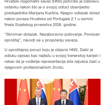
Hrvatski nogometni savez (HNS) potvrdio je Dalićevu
ostavku nakon što je o svojoj odluci obavijestio
predsjednika Marijana Kustića. Njegov odlazak dolazi
nakon poraza Hrvatske od Portugala 2:1 u osmini
finala Svjetskog prvenstva 2026. godine.
"Skroman dolazak. Nezaboravno putovanje. Ponosan
oproštaj", navodi se u priopćenju saveza.
U oproštajnoj poruci koju je objavio HNS, Dalić je
odluku opisao kao najtežu u svojoj trenerskoj karijeri i
rekao da je vođenje reprezentacije bila najveća čast u
njegovom profesionalnom životu.