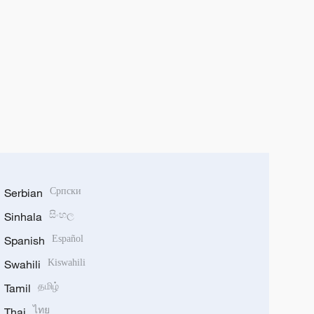
Serbian
Српски
Sinhala
සිංහල
Spanish
Español
Swahili
Kiswahili
Tamil
தமிழ்
Thai
ไทย