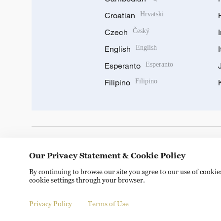
Croatian
Hrvatski
Czech
Český
English
English
Esperanto
Esperanto
Filipino
Filipino
DOWNLOAD OUR APP
Our Privacy Statement & Cookie Policy
By continuing to browse our site you agree to our use of cooki
cookie settings through your browser.
Privacy Policy
Terms of Use
Copyright © 2024 CGTN.
京ICP备20000184号
京公网安