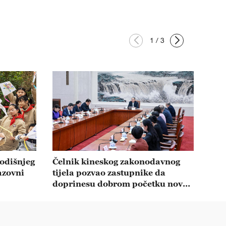
1
/
3
godišnjeg
Čelnik kineskog zakonodavnog
azovni
tijela pozvao zastupnike da
doprinesu dobrom početku novog
petogodišnjeg plana