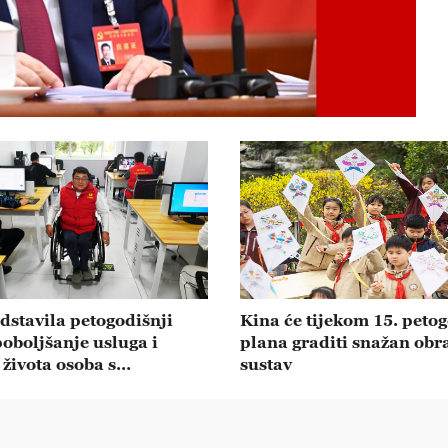
dstavila petogodišnji
Kina će tijekom 15. peto
poboljšanje usluga i
plana graditi snažan obr
 života osoba s
sustav
tetom