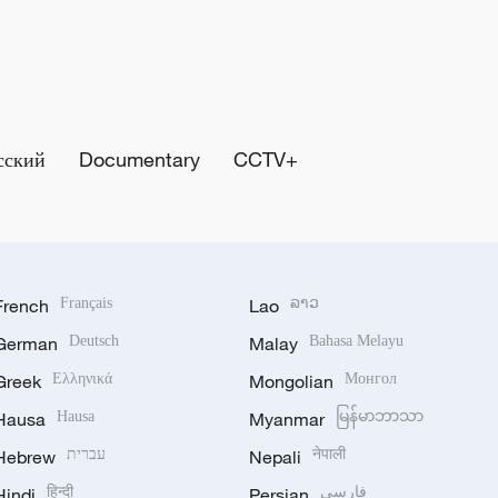
сский
Documentary
CCTV+
French
Français
Lao
ລາວ
German
Deutsch
Malay
Bahasa Melayu
Greek
Ελληνικά
Mongolian
Монгол
Hausa
Hausa
Myanmar
မြန်မာဘာသာ
Hebrew
עברית
Nepali
नेपाली
Hindi
हिन्दी
Persian
فارسی