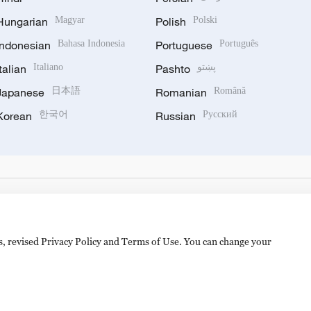
Hungarian
Magyar
Polish
Polski
Indonesian
Bahasa Indonesia
Portuguese
Português
Italian
Italiano
Pashto
پښتو
Japanese
日本語
Romanian
Română
Korean
한국어
Russian
Русский
es, revised Privacy Policy and Terms of Use. You can change your
备 11010502050052号
Disinformation report hotline: 010-8506146