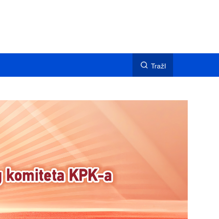
TražI