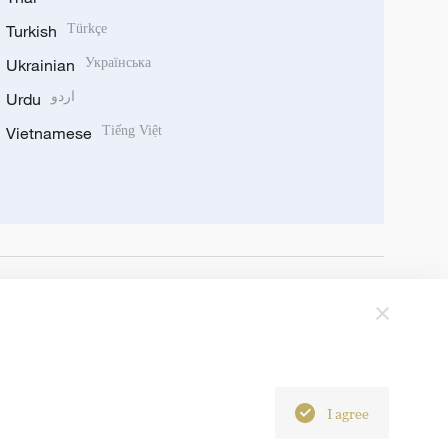
Turkish
Türkçe
Ukrainian
Українська
Urdu
اردو
Vietnamese
Tiếng Việt
I agree
6