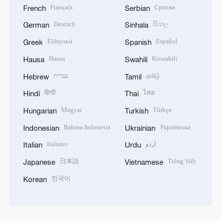
Français
Српски
French
Serbian
Deutsch
සිංහල
German
Sinhala
Ελληνικά
Español
Greek
Spanish
Hausa
Kiswahili
Hausa
Swahili
עברית
தமிழ்
Hebrew
Tamil
हिन्दी
ไทย
Hindi
Thai
Magyar
Türkçe
Hungarian
Turkish
Bahasa Indonesia
Українська
Indonesian
Ukrainian
Italiano
اردو
Italian
Urdu
日本語
Tiếng Việt
Japanese
Vietnamese
한국어
Korean