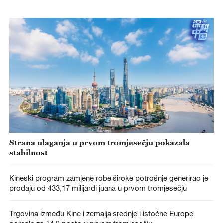
Strana ulaganja u prvom tromjesečju pokazala
stabilnost
Kineski program zamjene robe široke potrošnje generirao je
prodaju od 433,17 milijardi juana u prvom tromjesečju
Trgovina između Kine i zemalja srednje i istočne Europe
porasla za 14,3 posto u prvom tromjesečju