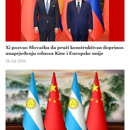
e
o
Xi pozvao Slovačku da pruži konstruktivan doprinos
unaprjeđenju odnosa Kine i Europske unije
28-Jul-2026