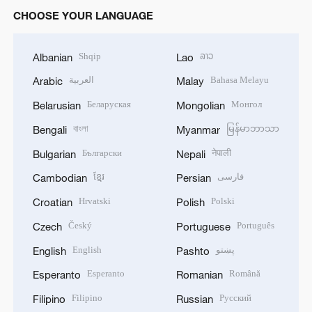
CHOOSE YOUR LANGUAGE
Shqip
ລາວ
Albanian
Lao
العربية
Bahasa Melayu
Arabic
Malay
Беларуская
Монгол
Belarusian
Mongolian
বাংলা
မြန်မာဘာသာ
Bengali
Myanmar
Български
नेपाली
Bulgarian
Nepali
ខ្មែរ
فارسی
Cambodian
Persian
Hrvatski
Polski
Croatian
Polish
Český
Português
Czech
Portuguese
English
پښتو
English
Pashto
Esperanto
Română
Esperanto
Romanian
Filipino
Русский
Filipino
Russian