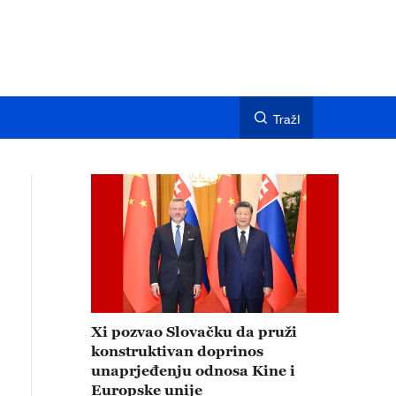
TražI
Xi pozvao Slovačku da pruži
konstruktivan doprinos
unaprjeđenju odnosa Kine i
Europske unije