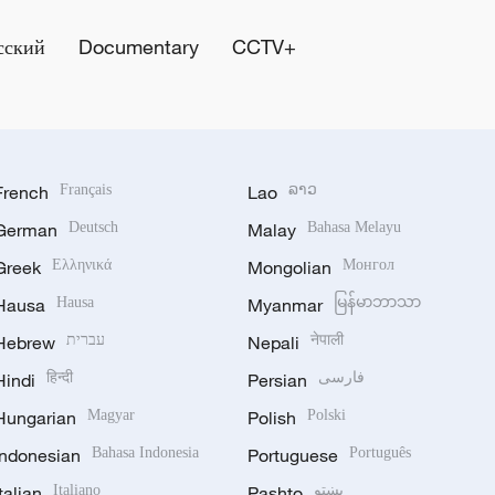
сский
Documentary
CCTV+
French
Français
Lao
ລາວ
German
Deutsch
Malay
Bahasa Melayu
Greek
Ελληνικά
Mongolian
Монгол
Hausa
Hausa
Myanmar
မြန်မာဘာသာ
Hebrew
עברית
Nepali
नेपाली
Hindi
हिन्दी
Persian
فارسی
Hungarian
Magyar
Polish
Polski
Indonesian
Bahasa Indonesia
Portuguese
Português
Italian
Italiano
Pashto
پښتو