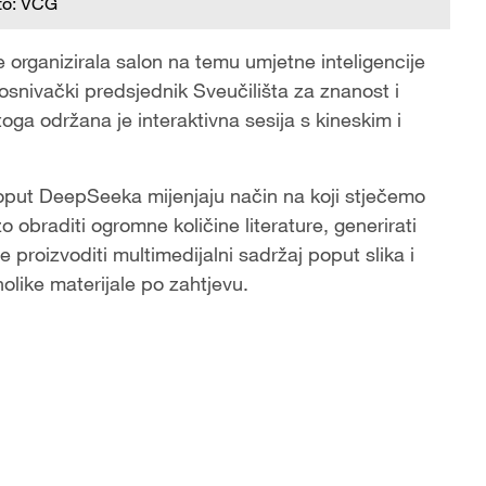
to: VCG
 organizirala salon na temu umjetne inteligencije
 osnivački predsjednik Sveučilišta za znanost i
ga održana je interaktivna sesija s kineskim i
oput DeepSeeka mijenjaju način na koji stječemo
 obraditi ogromne količine literature, generirati
e proizvoditi multimedijalni sadržaj poput slika i
olike materijale po zahtjevu.