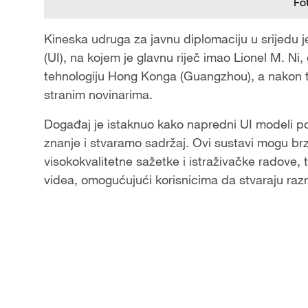
Fo
Kineska udruga za javnu diplomaciju u srijedu je
(UI), na kojem je glavnu riječ imao Lionel M. Ni,
tehnologiju Hong Konga (Guangzhou), a nakon to
stranim novinarima.
Događaj je istaknuo kako napredni UI modeli p
znanje i stvaramo sadržaj. Ovi sustavi mogu brzo
visokokvalitetne sažetke i istraživačke radove, t
videa, omogućujući korisnicima da stvaraju razn