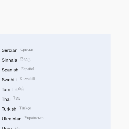
Serbian
Српски
Sinhala
සිංහල
Spanish
Español
Swahili
Kiswahili
Tamil
தமிழ்
Thai
ไทย
Turkish
Türkçe
Ukrainian
Українська
Urdu
اردو