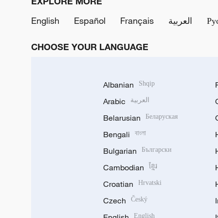
EXPLORE MORE
English
Español
Français
العربية
Ру
CHOOSE YOUR LANGUAGE
Albanian
Shqip
Arabic
العربية
Belarusian
Беларуская
Bengali
বাংলা
Bulgarian
Български
Cambodian
ខ្មែរ
Croatian
Hrvatski
Czech
Český
English
English