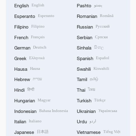
English
پښتو
English
Pashto
Esperanto
Română
Esperanto
Romanian
Filipino
Русский
Filipino
Russian
Français
Српски
French
Serbian
Deutsch
සිංහල
German
Sinhala
Ελληνικά
Español
Greek
Spanish
Hausa
Kiswahili
Hausa
Swahili
עברית
தமிழ்
Hebrew
Tamil
हिन्दी
ไทย
Hindi
Thai
Magyar
Türkçe
Hungarian
Turkish
Bahasa Indonesia
Українська
Indonesian
Ukrainian
Italiano
اردو
Italian
Urdu
日本語
Tiếng Việt
Japanese
Vietnamese