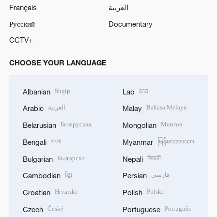
Français
العربية
Русский
Documentary
CCTV+
CHOOSE YOUR LANGUAGE
Shqip
ລາວ
Albanian
Lao
العربية
Bahasa Melayu
Arabic
Malay
Беларуская
Монгол
Belarusian
Mongolian
বাংলা
မြန်မာဘာသာ
Bengali
Myanmar
Български
नेपाली
Bulgarian
Nepali
ខ្មែរ
فارسی
Cambodian
Persian
Hrvatski
Polski
Croatian
Polish
Český
Português
Czech
Portuguese