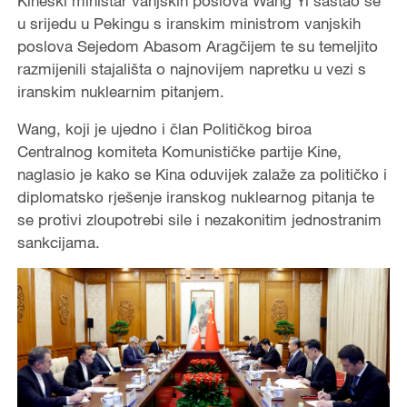
Kineski ministar vanjskih poslova Wang Yi sastao se
u srijedu u Pekingu s iranskim ministrom vanjskih
poslova Sejedom Abasom Aragčijem te su temeljito
razmijenili stajališta o najnovijem napretku u vezi s
iranskim nuklearnim pitanjem.
Wang, koji je ujedno i član Političkog biroa
Centralnog komiteta Komunističke partije Kine,
naglasio je kako se Kina oduvijek zalaže za političko i
diplomatsko rješenje iranskog nuklearnog pitanja te
se protivi zloupotrebi sile i nezakonitim jednostranim
sankcijama.