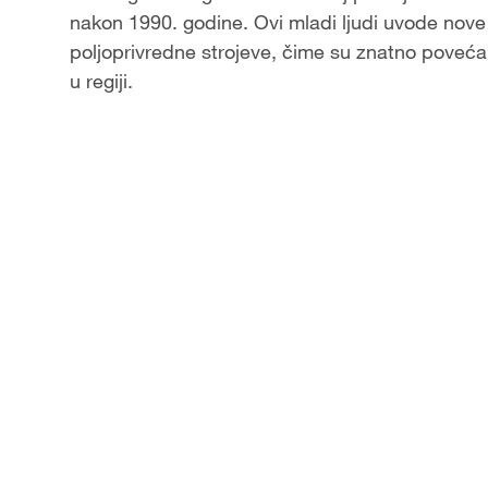
nakon 1990. godine. Ovi mladi ljudi uvode nove
a
poljoprivredne strojeve, čime su znatno povećal
u regiji.
y
V
i
d
e
o