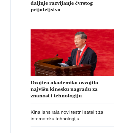
daljnje razvijanje čvrstog
prijateljstva
Dvojica akademika osvojila
najvišu kinesku nagradu za
znanost i tehnologiju
Kina lansirala novi testni satelit za
internetsku tehnologiju