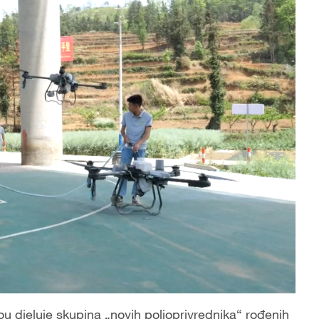
u djeluje skupina „novih poljoprivrednika“ rođenih