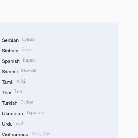
Serbian
Српски
Sinhala
සිංහල
Spanish
Español
Swahili
Kiswahili
Tamil
தமிழ்
Thai
ไทย
Turkish
Türkçe
Ukrainian
Українська
Urdu
اردو
Vietnamese
Tiếng Việt