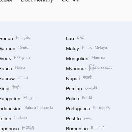
French
Français
Lao
ລາວ
German
Deutsch
Malay
Bahasa Melayu
Greek
Ελληνικά
Mongolian
Монгол
Hausa
Hausa
Myanmar
မြန်မာဘာသာ
Hebrew
עברית
Nepali
नेपाली
Hindi
हिन्दी
Persian
فارسی
Hungarian
Magyar
Polish
Polski
Indonesian
Bahasa Indonesia
Portuguese
Português
Italian
Italiano
Pashto
پښتو
Japanese
日本語
Romanian
Română