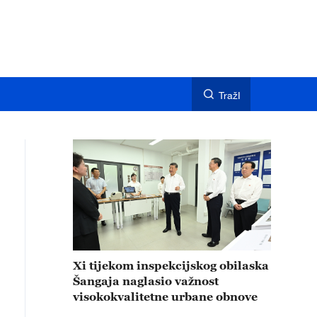
TražI
Xi tijekom inspekcijskog obilaska
Šangaja naglasio važnost
visokokvalitetne urbane obnove