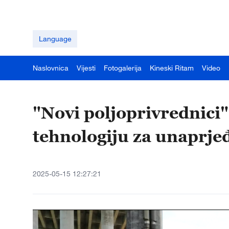
Language
Naslovnica
Vijesti
Fotogalerija
Kineski Ritam
Video
"Novi poljoprivrednici
tehnologiju za unaprje
2025-05-15 12:27:21