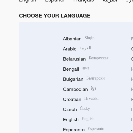
CHOOSE YOUR LANGUAGE
Albanian
Shqip
Arabic
العربية
Belarusian
Беларуская
Bengali
বাংলা
Bulgarian
Български
Cambodian
ខ្មែរ
Croatian
Hrvatski
Czech
Český
English
English
Esperanto
Esperanto