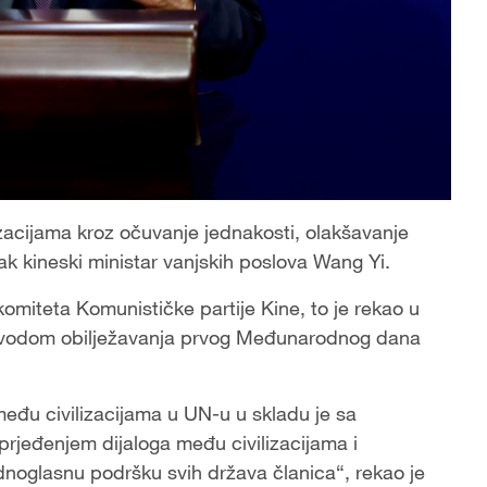
zacijama kroz očuvanje jednakosti, olakšavanje
ak kineski ministar vanjskih poslova Wang Yi.
 komiteta Komunističke partije Kine, to je rekao u
 povodom obilježavanja prvog Međunarodnog dana
đu civilizacijama u UN-u u skladu je sa
aprjeđenjem dijaloga među civilizacijama i
dnoglasnu podršku svih država članica“, rekao je