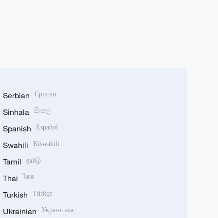
Serbian
Српски
Sinhala
සිංහල
Spanish
Español
Swahili
Kiswahili
Tamil
தமிழ்
Thai
ไทย
Turkish
Türkçe
Ukrainian
Українська