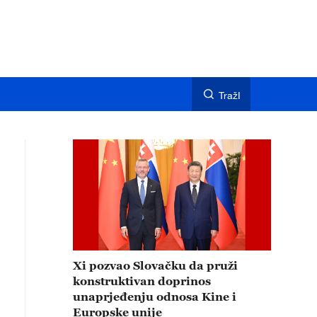
TražI
Xi pozvao Slovačku da pruži
konstruktivan doprinos
unaprjeđenju odnosa Kine i
Europske unije