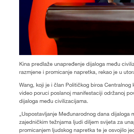
Kina predlaže unapređenje dijaloga među civili
razmjene i promicanje napretka, rekao je u utor
Wang, koji je i član Političkog biroa Centralnog
video poruci poslanoj manifestaciji održanoj
dijaloga među civilizacijama.
„Uspostavljanje Međunarodnog dana dijaloga me
zajedničkim težnjama ljudi diljem svijeta za un
promicanjem ljudskog napretka te je osvojilo je