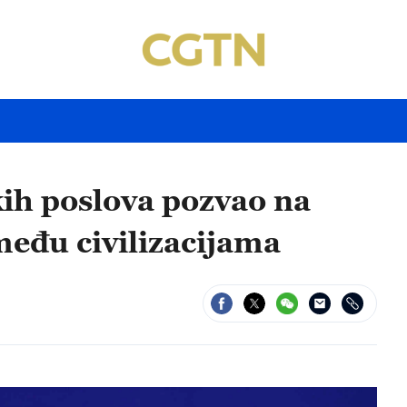
kih poslova pozvao na
među civilizacijama