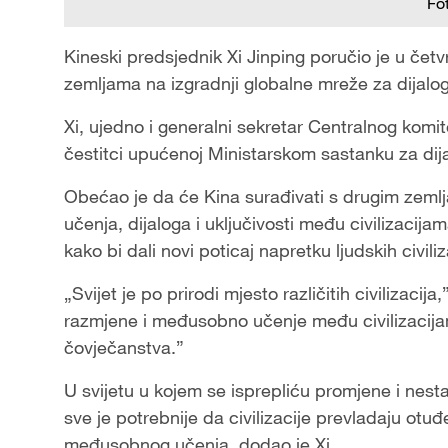
Fo
Kineski predsjednik Xi Jinping poručio je u čet
zemljama na izgradnji globalne mreže za dijalog
Xi, ujedno i generalni sekretar Centralnog komit
čestitci upućenoj Ministarskom sastanku za dijal
Obećao je da će Kina surađivati s drugim zem
učenja, dijaloga i uključivosti među civilizacijama
kako bi dali novi poticaj napretku ljudskih civili
„Svijet je po prirodi mjesto različitih civilizaci
razmjene i međusobno učenje među civilizacija
čovječanstva.”
U svijetu u kojem se isprepliću promjene i nesta
sve je potrebnije da civilizacije prevladaju o
međusobnog učenja, dodao je Xi.