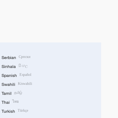
Serbian
Српски
Sinhala
සිංහල
Spanish
Español
Swahili
Kiswahili
Tamil
தமிழ்
Thai
ไทย
Turkish
Türkçe