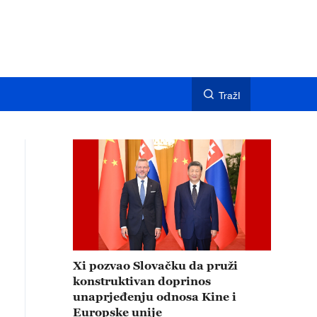
TražI
Xi pozvao Slovačku da pruži
konstruktivan doprinos
unaprjeđenju odnosa Kine i
Europske unije