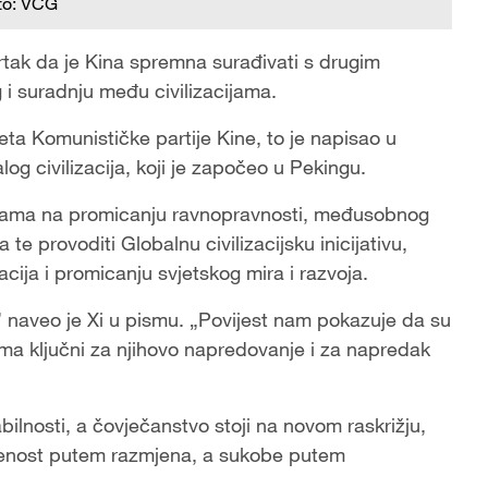
to: VCG
vrtak da je Kina spremna surađivati s drugim
 i suradnju među civilizacijama.
eta Komunističke partije Kine, to je napisao u
og civilizacija, koji je započeo u Pekingu.
ljama na promicanju ravnopravnosti, međusobnog
 te provoditi Globalnu civilizacijsku inicijativu,
zacija i promicanju svjetskog mira i razvoja.
ja,” naveo je Xi u pismu. „Povijest nam pokazuje da su
ma ključni za njihovo napredovanje i za napredak
bilnosti, a čovječanstvo stoji na novom raskrižju,
tuđenost putem razmjena, a sukobe putem