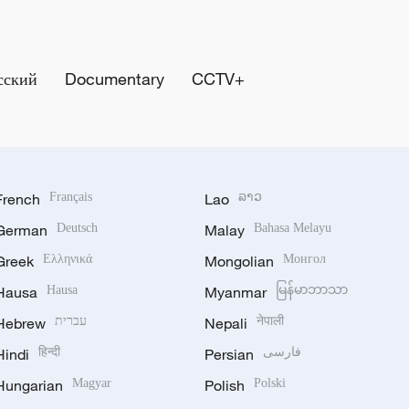
сский
Documentary
CCTV+
French
Français
Lao
ລາວ
German
Deutsch
Malay
Bahasa Melayu
Greek
Ελληνικά
Mongolian
Монгол
Hausa
Hausa
Myanmar
မြန်မာဘာသာ
Hebrew
עברית
Nepali
नेपाली
Hindi
हिन्दी
Persian
فارسی
Hungarian
Magyar
Polish
Polski