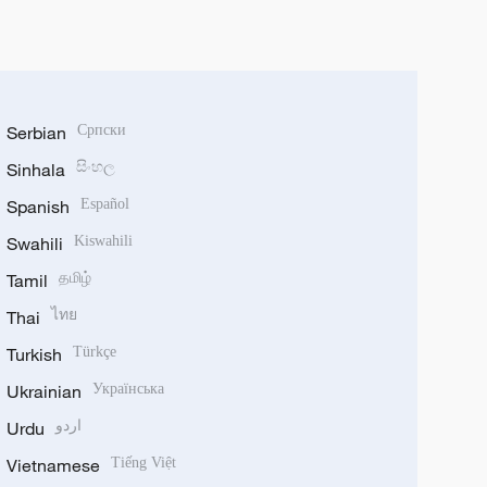
Serbian
Српски
Sinhala
සිංහල
Spanish
Español
Swahili
Kiswahili
Tamil
தமிழ்
Thai
ไทย
Turkish
Türkçe
Ukrainian
Українська
Urdu
اردو
Vietnamese
Tiếng Việt