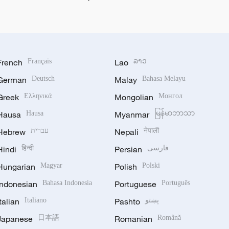
French
Français
Lao
ລາວ
German
Deutsch
Malay
Bahasa Melayu
Greek
Ελληνικά
Mongolian
Монгол
Hausa
Hausa
Myanmar
မြန်မာဘာသာ
Hebrew
עברית
Nepali
नेपाली
Hindi
हिन्दी
Persian
فارسی
Hungarian
Magyar
Polish
Polski
Indonesian
Bahasa Indonesia
Portuguese
Português
Italian
Italiano
Pashto
پښتو
Japanese
日本語
Romanian
Română