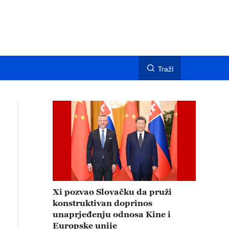
TražI
Xi pozvao Slovačku da pruži
konstruktivan doprinos
unaprjeđenju odnosa Kine i
Europske unije