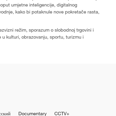
poput umjetne inteligencije, digitalnog
vodnje, kako bi potaknule nove pokretače rasta,
bezvizni režim, sporazum o slobodnoj trgovini i
u kulturi, obrazovanju, sportu, turizmu i
сский
Documentary
CCTV+