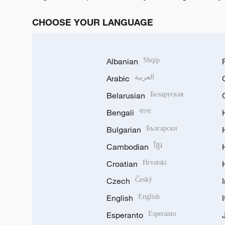
CHOOSE YOUR LANGUAGE
Albanian
Shqip
Arabic
العربية
Belarusian
Беларуская
Bengali
বাংলা
Bulgarian
Български
Cambodian
ខ្មែរ
Croatian
Hrvatski
Czech
Český
English
English
Esperanto
Esperanto