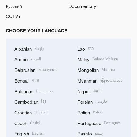
Русский
Documentary
CCTV+
CHOOSE YOUR LANGUAGE
Shqip
ລາວ
Albanian
Lao
العربية
Bahasa Melayu
Arabic
Malay
Беларуская
Монгол
Belarusian
Mongolian
বাংলা
မြန်မာဘာသာ
Bengali
Myanmar
Български
नेपाली
Bulgarian
Nepali
ខ្មែរ
فارسی
Cambodian
Persian
Hrvatski
Polski
Croatian
Polish
Český
Português
Czech
Portuguese
English
پښتو
English
Pashto