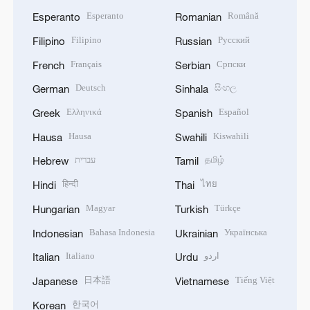
Esperanto
Română
Esperanto
Romanian
Filipino
Русский
Filipino
Russian
Français
Српски
French
Serbian
Deutsch
සිංහල
German
Sinhala
Ελληνικά
Español
Greek
Spanish
Hausa
Kiswahili
Hausa
Swahili
עברית
தமிழ்
Hebrew
Tamil
हिन्दी
ไทย
Hindi
Thai
Magyar
Türkçe
Hungarian
Turkish
Bahasa Indonesia
Українська
Indonesian
Ukrainian
Italiano
اردو
Italian
Urdu
日本語
Tiếng Việt
Japanese
Vietnamese
한국어
Korean