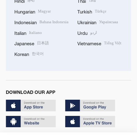
हिन्दी
ไทย
Hindi
Thai
Magyar
Türkçe
Hungarian
Turkish
Bahasa Indonesia
Українська
Indonesian
Ukrainian
Italiano
اردو
Italian
Urdu
日本語
Tiếng Việt
Japanese
Vietnamese
한국어
Korean
DOWNLOAD OUR APP
Copyright © 2024 CGTN.