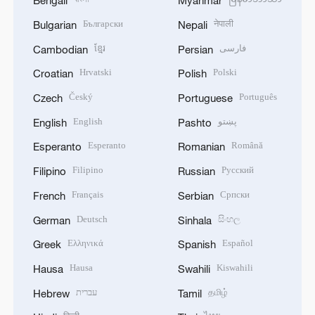
Bengali
Myanmar
Български
नेपाली
Bulgarian
Nepali
ខ្មែរ
فارسی
Cambodian
Persian
Hrvatski
Polski
Croatian
Polish
Český
Português
Czech
Portuguese
English
پښتو
English
Pashto
Esperanto
Română
Esperanto
Romanian
Filipino
Русский
Filipino
Russian
Français
Српски
French
Serbian
Deutsch
සිංහල
German
Sinhala
Ελληνικά
Español
Greek
Spanish
Hausa
Kiswahili
Hausa
Swahili
עברית
தமிழ்
Hebrew
Tamil