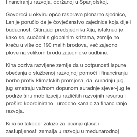
financiranju razvoja, održanoj u Španjolskoj.
Govoreći u okviru opće rasprave plenarne sjednice,
Lan je poručio da je čovječanstvo zajednica koja dijeli
budućnost. Citirajući predsjednika Xija, istaknuo je
kako se, suočeni s globalnim krizama, zemlje ne
kreću u više od 190 malih brodova, već zajedno
plove na velikom brodu zajedničke sudbine.
Kina poziva razvijene zemlje da u potpunosti ispune
obećanja o službenoj razvojnoj pomoći i financiranju
borbe protiv klimatskih promjena, da suradnju jug-
jug smatraju važnom dopunom suradnje sjever-jug te
podrže širu mobilizaciju različitih razvojnih resursa i
prošire koordinirane i uređene kanale za financiranje
razvoja.
Kina se također zalaže za jačanje glasa i
zastupljenosti zemalja u razvoju u međunarodnoj