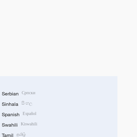
Serbian
Српски
Sinhala
සිංහල
Spanish
Español
Swahili
Kiswahili
Tamil
தமிழ்