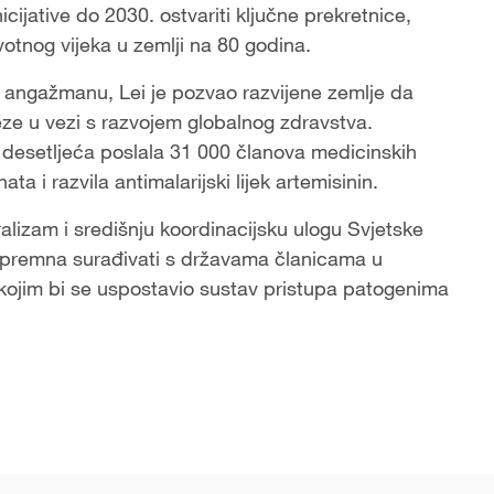
icijative do 2030. ostvariti ključne prekretnice,
otnog vijeka u zemlji na 80 godina.
ngažmanu, Lei je pozvao razvijene zemlje da
eze u vezi s razvojem globalnog zdravstva.
 desetljeća poslala 31 000 članova medicinskih
ta i razvila antimalarijski lijek artemisinin.
alizam i središnju koordinacijsku ulogu Svjetske
 spremna surađivati s državama članicama u
ojim bi se uspostavio sustav pristupa patogenima