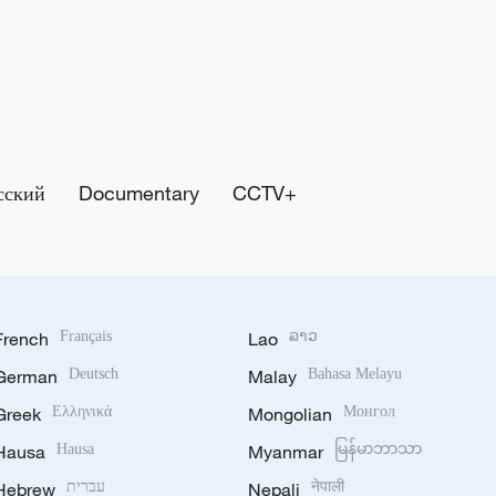
сский
Documentary
CCTV+
French
Français
Lao
ລາວ
German
Deutsch
Malay
Bahasa Melayu
Greek
Ελληνικά
Mongolian
Монгол
Hausa
Hausa
Myanmar
မြန်မာဘာသာ
Hebrew
עברית
Nepali
नेपाली