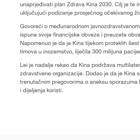
unaprjeđivati plan Zdrava Kina 2030. Cilj je te in
uključujući podizanje prosječnog očekivanog živ
Govoreći o međunarodnom javnozdravstvenom a
ispune svoje financijske obveze i preuzete obv
Napomenuo je da je Kina tijekom proteklih šest
timova u inozemstvo, liječila 300 milijuna pacijena
Lei je nadalje rekao da Kina podržava multilater
zdravstvene organizacije. Dodao je da je Kina
trenutačnim pregovorima o aneksu sporazuma k
i dijeljenja koristi.