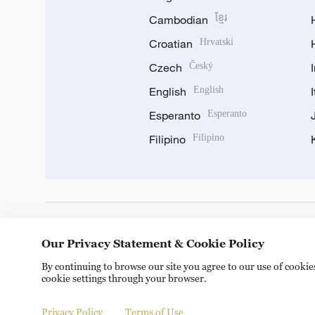
Cambodian
ខ្មែរ
Croatian
Hrvatski
Czech
Český
English
English
Esperanto
Esperanto
Filipino
Filipino
DOWNLOAD OUR APP
Our Privacy Statement & Cookie Policy
By continuing to browse our site you agree to our use of cooki
cookie settings through your browser.
Privacy Policy
Terms of Use