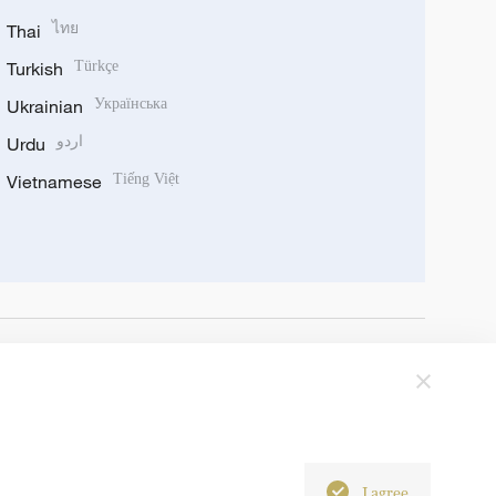
Thai
ไทย
Turkish
Türkçe
Ukrainian
Українська
Urdu
اردو
Vietnamese
Tiếng Việt
I agree