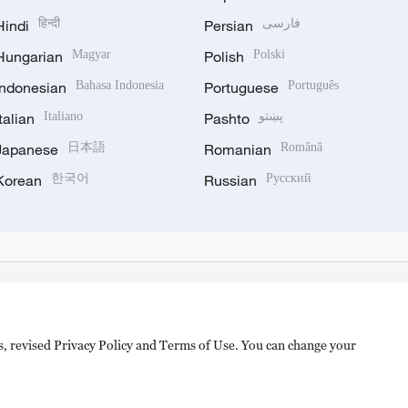
Hindi
हिन्दी
Persian
فارسی
Hungarian
Magyar
Polish
Polski
Indonesian
Bahasa Indonesia
Portuguese
Português
Italian
Italiano
Pashto
پښتو
Japanese
日本語
Romanian
Română
Korean
한국어
Russian
Русский
es, revised Privacy Policy and Terms of Use. You can change your