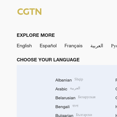
EXPLORE MORE
English
Español
Français
العربية
Ру
CHOOSE YOUR LANGUAGE
Albanian
Shqip
Arabic
العربية
Belarusian
Беларуская
Bengali
বাংলা
Bulgarian
Български