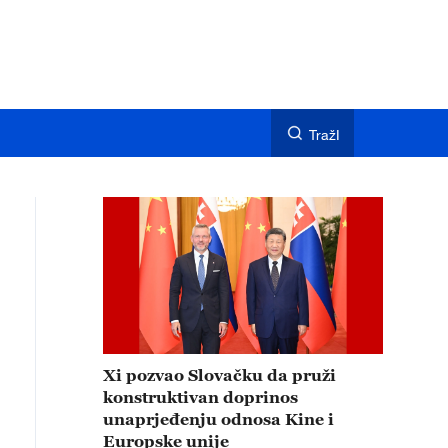
TražI
Xi pozvao Slovačku da pruži
konstruktivan doprinos
unaprjeđenju odnosa Kine i
Europske unije