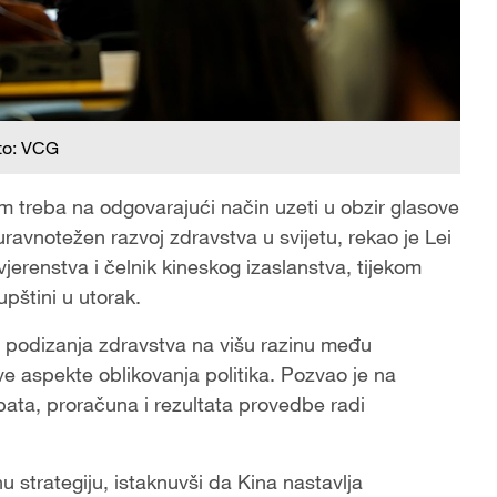
to: VCG
m treba na odgovarajući način uzeti u obzir glasove
uravnotežen razvoj zdravstva u svijetu, rekao je Lei
erenstva i čelnik kineskog izaslanstva, tijekom
pštini u utorak.
st podizanja zdravstva na višu razinu među
sve aspekte oblikovanja politika. Pozvao je na
ata, proračuna i rezultata provedbe radi
 strategiju, istaknuvši da Kina nastavlja