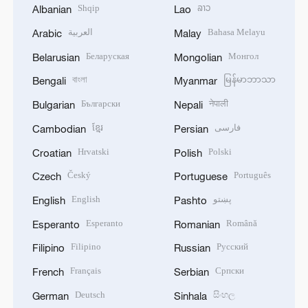
Shqip
ລາວ
Albanian
Lao
العربية
Bahasa Melayu
Arabic
Malay
Беларуская
Монгол
Belarusian
Mongolian
বাংলা
မြန်မာဘာသာ
Bengali
Myanmar
Български
नेपाली
Bulgarian
Nepali
ខ្មែរ
فارسی
Cambodian
Persian
Hrvatski
Polski
Croatian
Polish
Český
Português
Czech
Portuguese
English
پښتو
English
Pashto
Esperanto
Română
Esperanto
Romanian
Filipino
Русский
Filipino
Russian
Français
Српски
French
Serbian
Deutsch
සිංහල
German
Sinhala