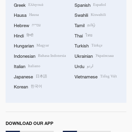
Ελληνικά
Español
Greek
Spanish
Hausa
Kiswahili
Hausa
Swahili
עברית
தமிழ்
Hebrew
Tamil
हिन्दी
ไทย
Hindi
Thai
Magyar
Türkçe
Hungarian
Turkish
Bahasa Indonesia
Українська
Indonesian
Ukrainian
Italiano
اردو
Italian
Urdu
日本語
Tiếng Việt
Japanese
Vietnamese
한국어
Korean
DOWNLOAD OUR APP