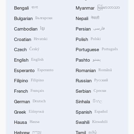
বাংলা
မြန်မာဘာသာ
Bengali
Myanmar
Български
नेपाली
Bulgarian
Nepali
ខ្មែរ
فارسی
Cambodian
Persian
Hrvatski
Polski
Croatian
Polish
Český
Português
Czech
Portuguese
English
پښتو
English
Pashto
Esperanto
Română
Esperanto
Romanian
Filipino
Русский
Filipino
Russian
Français
Српски
French
Serbian
Deutsch
සිංහල
German
Sinhala
Ελληνικά
Español
Greek
Spanish
Hausa
Kiswahili
Hausa
Swahili
עברית
தமிழ்
Hebrew
Tamil