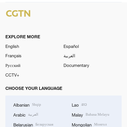
EXPLORE MORE
English
Español
Français
العربية
Русский
Documentary
CCTV+
CHOOSE YOUR LANGUAGE
Shqip
ລາວ
Albanian
Lao
العربية
Bahasa Melayu
Arabic
Malay
Беларуская
Монгол
Belarusian
Mongolian