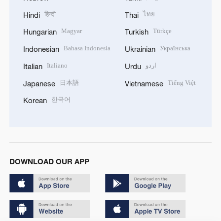
हिन्दी
ไทย
Hindi
Thai
Magyar
Türkçe
Hungarian
Turkish
Bahasa Indonesia
Українська
Indonesian
Ukrainian
Italiano
اردو
Italian
Urdu
日本語
Tiếng Việt
Japanese
Vietnamese
한국어
Korean
DOWNLOAD OUR APP