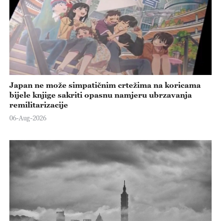
Japan ne može simpatičnim crtežima na koricama
bijele knjige sakriti opasnu namjeru ubrzavanja
remilitarizacije
06-Aug-2026