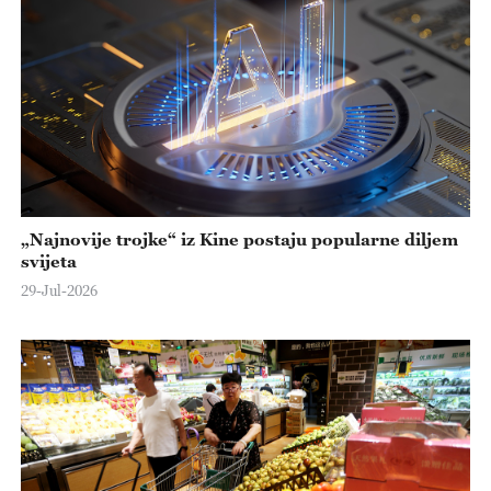
„Najnovije trojke“ iz Kine postaju popularne diljem
svijeta
29-Jul-2026