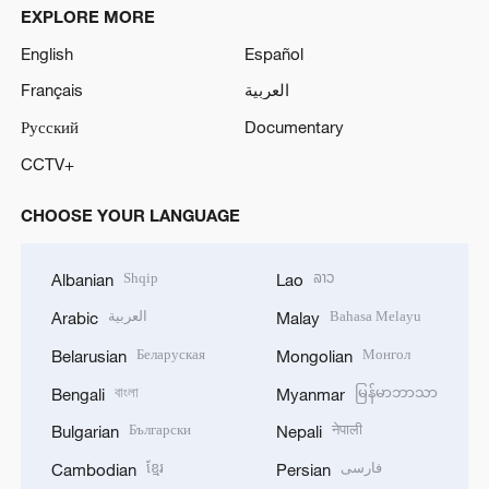
EXPLORE MORE
English
Español
Français
العربية
Русский
Documentary
CCTV+
CHOOSE YOUR LANGUAGE
Shqip
ລາວ
Albanian
Lao
العربية
Bahasa Melayu
Arabic
Malay
Беларуская
Монгол
Belarusian
Mongolian
বাংলা
မြန်မာဘာသာ
Bengali
Myanmar
Български
नेपाली
Bulgarian
Nepali
ខ្មែរ
فارسی
Cambodian
Persian