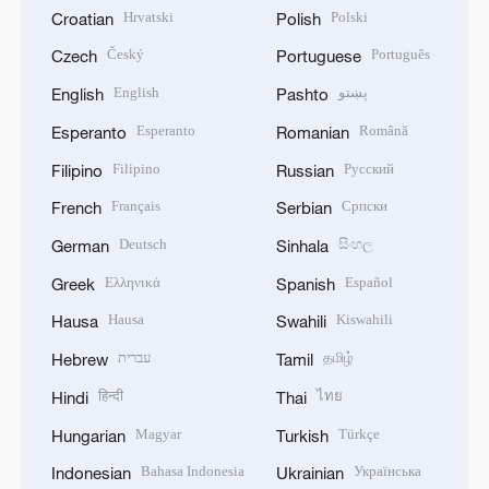
Hrvatski
Polski
Croatian
Polish
Český
Português
Czech
Portuguese
English
پښتو
English
Pashto
Esperanto
Română
Esperanto
Romanian
Filipino
Русский
Filipino
Russian
Français
Српски
French
Serbian
Deutsch
සිංහල
German
Sinhala
Ελληνικά
Español
Greek
Spanish
Hausa
Kiswahili
Hausa
Swahili
עברית
தமிழ்
Hebrew
Tamil
हिन्दी
ไทย
Hindi
Thai
Magyar
Türkçe
Hungarian
Turkish
Bahasa Indonesia
Українська
Indonesian
Ukrainian