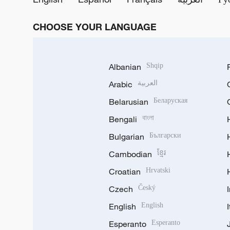
CHOOSE YOUR LANGUAGE
Albanian
Shqip
Arabic
العربية
Belarusian
Беларуская
Bengali
বাংলা
Bulgarian
Български
Cambodian
ខ្មែរ
Croatian
Hrvatski
Czech
Český
English
English
Esperanto
Esperanto