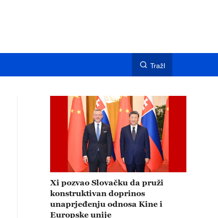
TražI
Xi pozvao Slovačku da pruži
konstruktivan doprinos
unaprjeđenju odnosa Kine i
Europske unije