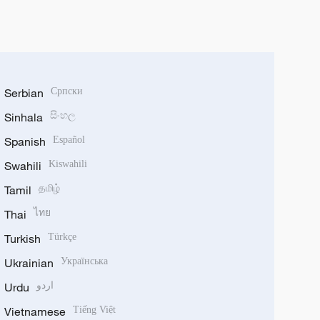
Serbian
Српски
Sinhala
සිංහල
Spanish
Español
Swahili
Kiswahili
Tamil
தமிழ்
Thai
ไทย
Turkish
Türkçe
Ukrainian
Українська
Urdu
اردو
Vietnamese
Tiếng Việt