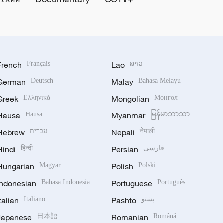
French
Français
Lao
ລາວ
German
Deutsch
Malay
Bahasa Melayu
Greek
Ελληνικά
Mongolian
Монгол
Hausa
Hausa
Myanmar
မြန်မာဘာသာ
Hebrew
עברית
Nepali
नेपाली
Hindi
हिन्दी
Persian
فارسی
Hungarian
Magyar
Polish
Polski
Indonesian
Bahasa Indonesia
Portuguese
Português
Italian
Italiano
Pashto
پښتو
Japanese
日本語
Romanian
Română