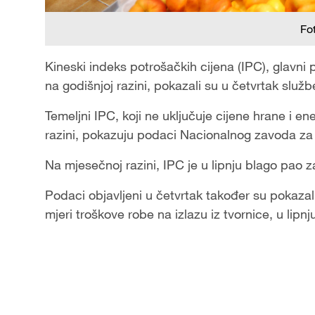
Fo
Kineski indeks potrošačkih cijena (IPC), glavni p
na godišnjoj razini, pokazali su u četvrtak služb
Temeljni IPC, koji ne uključuje cijene hrane i en
razini, pokazuju podaci Nacionalnog zavoda za s
Na mjesečnoj razini, IPC je u lipnju blago pao 
Podaci objavljeni u četvrtak također su pokazali
mjeri troškove robe na izlazu iz tvornice, u lipn