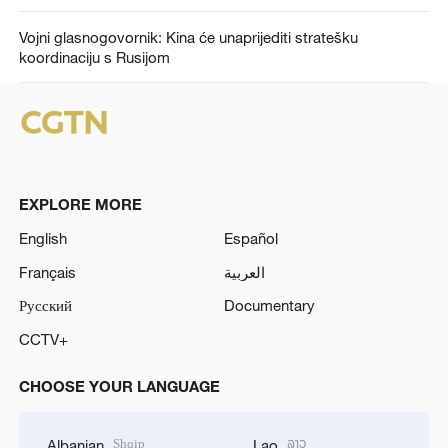
Vojni glasnogovornik: Kina će unaprijediti stratešku
koordinaciju s Rusijom
EXPLORE MORE
English
Español
Français
العربية
Русский
Documentary
CCTV+
CHOOSE YOUR LANGUAGE
Shqip
ລາວ
Albanian
Lao