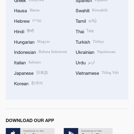
Greek
Spanish
Hausa
Kiswahili
Hausa
Swahili
עברית
தமிழ்
Hebrew
Tamil
हिन्दी
ไทย
Hindi
Thai
Magyar
Türkçe
Hungarian
Turkish
Bahasa Indonesia
Українська
Indonesian
Ukrainian
Italiano
اردو
Italian
Urdu
日本語
Tiếng Việt
Japanese
Vietnamese
한국어
Korean
DOWNLOAD OUR APP