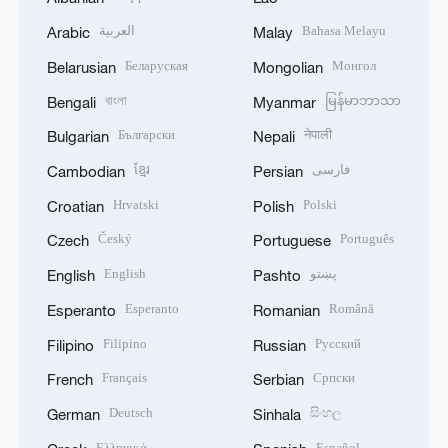
العربية
Bahasa Melayu
Arabic
Malay
Беларуская
Монгол
Belarusian
Mongolian
বাংলা
မြန်မာဘာသာ
Bengali
Myanmar
Български
नेपाली
Bulgarian
Nepali
ខ្មែរ
فارسی
Cambodian
Persian
Hrvatski
Polski
Croatian
Polish
Český
Português
Czech
Portuguese
English
پښتو
English
Pashto
Esperanto
Română
Esperanto
Romanian
Filipino
Русский
Filipino
Russian
Français
Српски
French
Serbian
Deutsch
සිංහල
German
Sinhala
Ελληνικά
Español