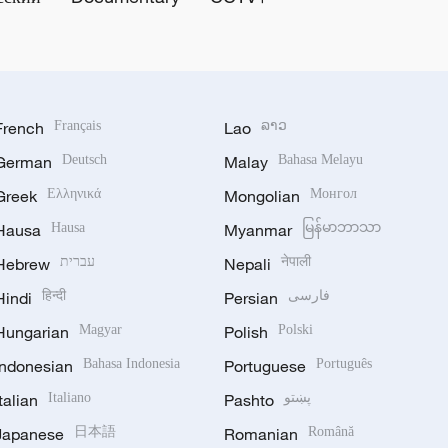
French
Français
Lao
ລາວ
German
Deutsch
Malay
Bahasa Melayu
Greek
Ελληνικά
Mongolian
Монгол
Hausa
Hausa
Myanmar
မြန်မာဘာသာ
Hebrew
עברית
Nepali
नेपाली
Hindi
हिन्दी
Persian
فارسی
Hungarian
Magyar
Polish
Polski
Indonesian
Bahasa Indonesia
Portuguese
Português
Italian
Italiano
Pashto
پښتو
Japanese
日本語
Romanian
Română