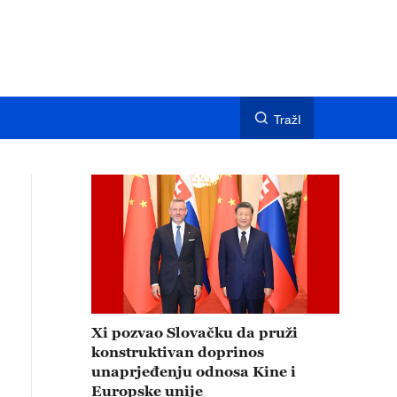
TražI
Xi pozvao Slovačku da pruži
konstruktivan doprinos
unaprjeđenju odnosa Kine i
Europske unije