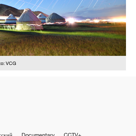
to: VCG
сский
Documentary
CCTV+