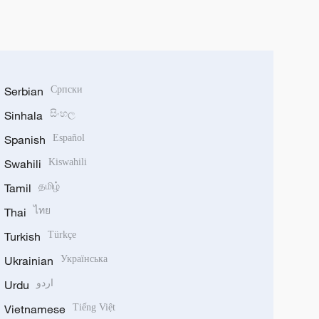
Serbian
Српски
Sinhala
සිංහල
Spanish
Español
Swahili
Kiswahili
Tamil
தமிழ்
Thai
ไทย
Turkish
Türkçe
Ukrainian
Українська
Urdu
اردو
Vietnamese
Tiếng Việt