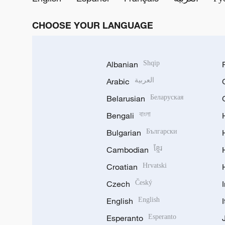
CHOOSE YOUR LANGUAGE
Albanian
Shqip
Arabic
العربية
Belarusian
Беларуская
Bengali
বাংলা
Bulgarian
Български
Cambodian
ខ្មែរ
Croatian
Hrvatski
Czech
Český
English
English
Esperanto
Esperanto