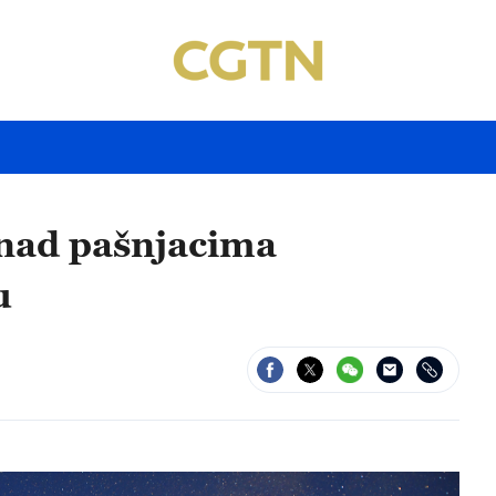
 nad pašnjacima
u