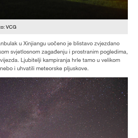
to: VCG
bulak u Xinjiangu uočeno je blistavo zvjezdano
iskom svjetlosnom zagađenju i prostranim pogledima,
ijezda. Ljubitelji kampiranja hrle tamo u velikom
nebo i uhvatili meteorske pljuskove.