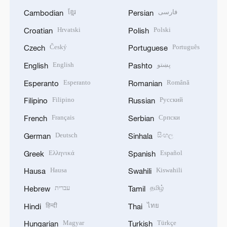
ខ្មែរ
فارسی
Cambodian
Persian
Hrvatski
Polski
Croatian
Polish
Český
Português
Czech
Portuguese
English
پښتو
English
Pashto
Esperanto
Română
Esperanto
Romanian
Filipino
Русский
Filipino
Russian
Français
Српски
French
Serbian
Deutsch
සිංහල
German
Sinhala
Ελληνικά
Español
Greek
Spanish
Hausa
Kiswahili
Hausa
Swahili
עברית
தமிழ்
Hebrew
Tamil
हिन्दी
ไทย
Hindi
Thai
Magyar
Türkçe
Hungarian
Turkish