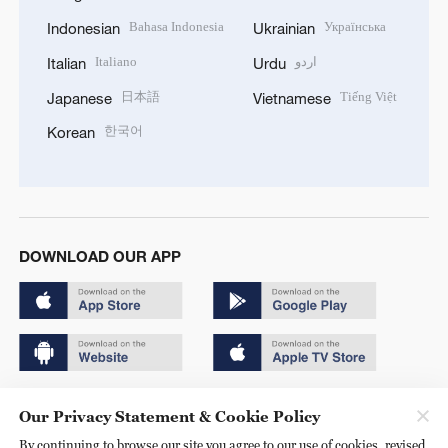
Bahasa Indonesia
Українська
Indonesian
Ukrainian
Italiano
اردو
Italian
Urdu
日本語
Tiếng Việt
Japanese
Vietnamese
한국어
Korean
DOWNLOAD OUR APP
Copyright © 2024 CGTN.
Our Privacy Statement & Cookie Policy
京ICP备20000184号
By continuing to browse our site you agree to our use of cookies, revised