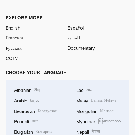
EXPLORE MORE
English
Español
Français
العربية
Русский
Documentary
CCTV+
CHOOSE YOUR LANGUAGE
Shqip
ລາວ
Albanian
Lao
العربية
Bahasa Melayu
Arabic
Malay
Беларуская
Монгол
Belarusian
Mongolian
বাংলা
မြန်မာဘာသာ
Bengali
Myanmar
Български
नेपाली
Bulgarian
Nepali