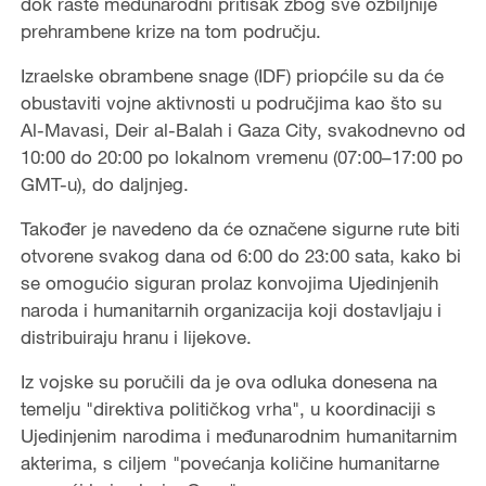
dok raste međunarodni pritisak zbog sve ozbiljnije
prehrambene krize na tom području.
Izraelske obrambene snage (IDF) priopćile su da će
obustaviti vojne aktivnosti u područjima kao što su
Al-Mavasi, Deir al-Balah i Gaza City, svakodnevno od
10:00 do 20:00 po lokalnom vremenu (07:00–17:00 po
GMT-u), do daljnjeg.
Također je navedeno da će označene sigurne rute biti
otvorene svakog dana od 6:00 do 23:00 sata, kako bi
se omogućio siguran prolaz konvojima Ujedinjenih
naroda i humanitarnih organizacija koji dostavljaju i
distribuiraju hranu i lijekove.
Iz vojske su poručili da je ova odluka donesena na
temelju "direktiva političkog vrha", u koordinaciji s
Ujedinjenim narodima i međunarodnim humanitarnim
akterima, s ciljem "povećanja količine humanitarne