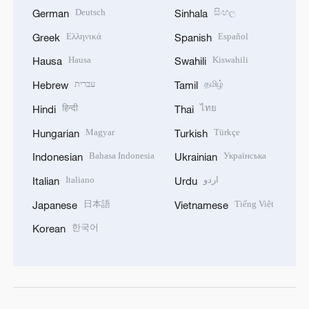
Deutsch
සිංහල
German
Sinhala
Ελληνικά
Español
Greek
Spanish
Hausa
Kiswahili
Hausa
Swahili
עברית
தமிழ்
Hebrew
Tamil
हिन्दी
ไทย
Hindi
Thai
Magyar
Türkçe
Hungarian
Turkish
Bahasa Indonesia
Українська
Indonesian
Ukrainian
Italiano
اردو
Italian
Urdu
日本語
Tiếng Việt
Japanese
Vietnamese
한국어
Korean