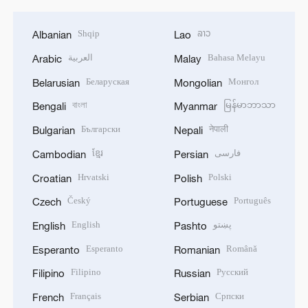
Shqip
ລາວ
Albanian
Lao
العربية
Bahasa Melayu
Arabic
Malay
Беларуская
Монгол
Belarusian
Mongolian
বাংলা
မြန်မာဘာသာ
Bengali
Myanmar
Български
नेपाली
Bulgarian
Nepali
ខ្មែរ
فارسی
Cambodian
Persian
Hrvatski
Polski
Croatian
Polish
Český
Português
Czech
Portuguese
English
پښتو
English
Pashto
Esperanto
Română
Esperanto
Romanian
Filipino
Русский
Filipino
Russian
Français
Српски
French
Serbian