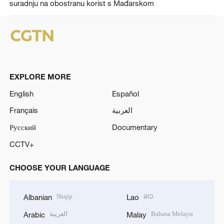
suradnju na obostranu korist s Mađarskom
EXPLORE MORE
English
Español
Français
العربية
Русский
Documentary
CCTV+
CHOOSE YOUR LANGUAGE
Shqip
ລາວ
Albanian
Lao
العربية
Bahasa Melayu
Arabic
Malay