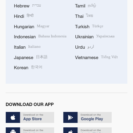
עברית
தமிழ்
Hebrew
Tamil
हिन्दी
ไทย
Hindi
Thai
Magyar
Türkçe
Hungarian
Turkish
Bahasa Indonesia
Українська
Indonesian
Ukrainian
Italiano
اردو
Italian
Urdu
日本語
Tiếng Việt
Japanese
Vietnamese
한국어
Korean
DOWNLOAD OUR APP