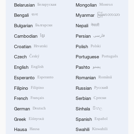
Беларуская
Монгол
Belarusian
Mongolian
বাংলা
မြန်မာဘာသာ
Bengali
Myanmar
Български
नेपाली
Bulgarian
Nepali
ខ្មែរ
فارسی
Cambodian
Persian
Hrvatski
Polski
Croatian
Polish
Český
Português
Czech
Portuguese
English
پښتو
English
Pashto
Esperanto
Română
Esperanto
Romanian
Filipino
Русский
Filipino
Russian
Français
Српски
French
Serbian
Deutsch
සිංහල
German
Sinhala
Ελληνικά
Español
Greek
Spanish
Hausa
Kiswahili
Hausa
Swahili