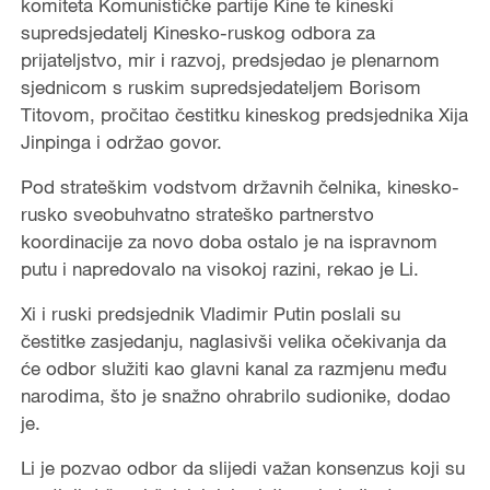
komiteta Komunističke partije Kine te kineski
supredsjedatelj Kinesko-ruskog odbora za
prijateljstvo, mir i razvoj, predsjedao je plenarnom
sjednicom s ruskim supredsjedateljem Borisom
Titovom, pročitao čestitku kineskog predsjednika Xija
Jinpinga i održao govor.
Pod strateškim vodstvom državnih čelnika, kinesko-
rusko sveobuhvatno strateško partnerstvo
koordinacije za novo doba ostalo je na ispravnom
putu i napredovalo na visokoj razini, rekao je Li.
Xi i ruski predsjednik Vladimir Putin poslali su
čestitke zasjedanju, naglasivši velika očekivanja da
će odbor služiti kao glavni kanal za razmjenu među
narodima, što je snažno ohrabrilo sudionike, dodao
je.
Li je pozvao odbor da slijedi važan konsenzus koji su