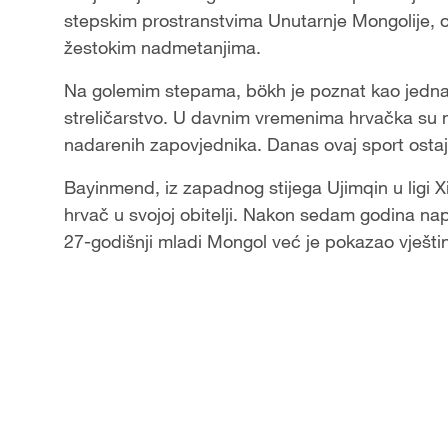
stepskim prostranstvima Unutarnje Mongolije, o
a
žestokim nadmetanjima.
y
Na golemim stepama, bökh je poznat kao jedna o
streličarstvo. U davnim vremenima hrvačka su na
V
nadarenih zapovjednika. Danas ovaj sport ostaj
i
Bayinmend, iz zapadnog stijega Ujimqin u ligi Xi
hrvač u svojoj obitelji. Nakon sedam godina napo
d
27-godišnji mladi Mongol već je pokazao vještin
e
o