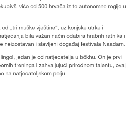
kupivši više od 500 hrvača iz te autonomne regije u
d „tri muške vještine“, uz konjske utrke i
tjecanja bila važan način odabira hrabrih ratnika i
e neizostavan i slavljeni događaj festivala Naadam.
lingol, jedan je od natjecatelja u bökhu. On je prvi
rnih treninga i zahvaljujući prirodnom talentu, ovaj
e na natjecateljskom polju.