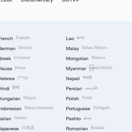
French
Français
Lao
ລາວ
German
Deutsch
Malay
Bahasa Melayu
Greek
Ελληνικά
Mongolian
Монгол
Hausa
Hausa
Myanmar
မြန်မာဘာသာ
Hebrew
עברית
Nepali
नेपाली
Hindi
हिन्दी
Persian
فارسی
Hungarian
Magyar
Polish
Polski
Indonesian
Bahasa Indonesia
Portuguese
Português
Italian
Italiano
Pashto
پښتو
Japanese
日本語
Romanian
Română