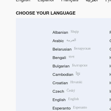
CHOOSE YOUR LANGUAGE
Albanian
Shqip
Arabic
العربية
Belarusian
Беларуская
Bengali
বাংলা
Bulgarian
Български
Cambodian
ខ្មែរ
Croatian
Hrvatski
Czech
Český
English
English
Esperanto
Esperanto