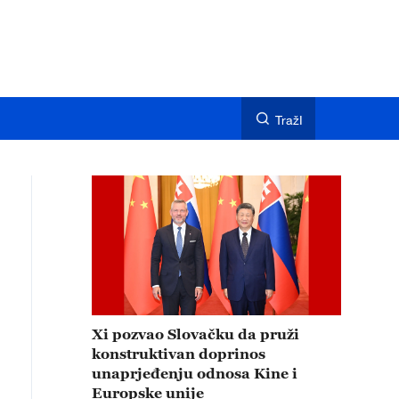
TražI
Xi pozvao Slovačku da pruži
konstruktivan doprinos
unaprjeđenju odnosa Kine i
Europske unije