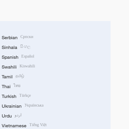
Serbian
Српски
Sinhala
සිංහල
Spanish
Español
Swahili
Kiswahili
Tamil
தமிழ்
Thai
ไทย
Turkish
Türkçe
Ukrainian
Українська
Urdu
اردو
Vietnamese
Tiếng Việt