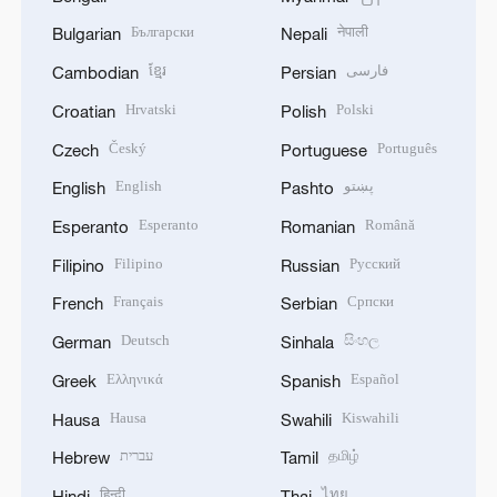
Български
नेपाली
Bulgarian
Nepali
ខ្មែរ
فارسی
Cambodian
Persian
Hrvatski
Polski
Croatian
Polish
Český
Português
Czech
Portuguese
English
پښتو
English
Pashto
Esperanto
Română
Esperanto
Romanian
Filipino
Русский
Filipino
Russian
Français
Српски
French
Serbian
Deutsch
සිංහල
German
Sinhala
Ελληνικά
Español
Greek
Spanish
Hausa
Kiswahili
Hausa
Swahili
עברית
தமிழ்
Hebrew
Tamil
हिन्दी
ไทย
Hindi
Thai