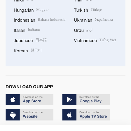
Magyar
Türkçe
Hungarian
Turkish
Bahasa Indonesia
Українська
Indonesian
Ukrainian
Italiano
اردو
Italian
Urdu
日本語
Tiếng Việt
Japanese
Vietnamese
한국어
Korean
DOWNLOAD OUR APP
Copyright © 2024 CGTN.