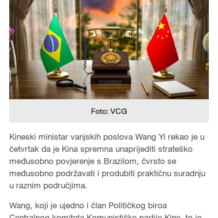
Foto: VCG
Kineski ministar vanjskih poslova Wang Yi rekao je u
četvrtak da je Kina spremna unaprijediti strateško
međusobno povjerenje s Brazilom, čvrsto se
međusobno podržavati i produbiti praktičnu suradnju
u raznim područjima.
Wang, koji je ujedno i član Političkog biroa
Centralnog komiteta Komunističke partije Kine, to je