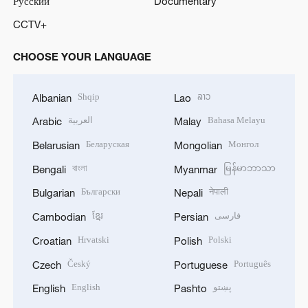
Русский
Documentary
CCTV+
CHOOSE YOUR LANGUAGE
Shqip
ລາວ
Albanian
Lao
العربية
Bahasa Melayu
Arabic
Malay
Беларуская
Монгол
Belarusian
Mongolian
বাংলা
မြန်မာဘာသာ
Bengali
Myanmar
Български
नेपाली
Bulgarian
Nepali
ខ្មែរ
فارسی
Cambodian
Persian
Hrvatski
Polski
Croatian
Polish
Český
Português
Czech
Portuguese
English
پښتو
English
Pashto