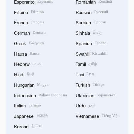
Esperanto
Română
Esperanto
Romanian
Filipino
Русский
Filipino
Russian
Français
Српски
French
Serbian
Deutsch
සිංහල
German
Sinhala
Ελληνικά
Español
Greek
Spanish
Hausa
Kiswahili
Hausa
Swahili
עברית
தமிழ்
Hebrew
Tamil
हिन्दी
ไทย
Hindi
Thai
Magyar
Türkçe
Hungarian
Turkish
Bahasa Indonesia
Українська
Indonesian
Ukrainian
Italiano
اردو
Italian
Urdu
日本語
Tiếng Việt
Japanese
Vietnamese
한국어
Korean