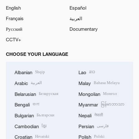
English
Español
Français
العربية
Русский
Documentary
CCTV+
CHOOSE YOUR LANGUAGE
Shqip
ລາວ
Albanian
Lao
العربية
Bahasa Melayu
Arabic
Malay
Беларуская
Монгол
Belarusian
Mongolian
বাংলা
မြန်မာဘာသာ
Bengali
Myanmar
Български
नेपाली
Bulgarian
Nepali
ខ្មែរ
فارسی
Cambodian
Persian
Hrvatski
Polski
Croatian
Polish