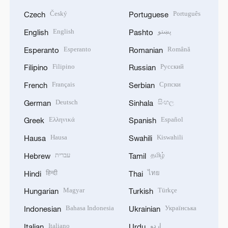
Český
Português
Czech
Portuguese
English
پښتو
English
Pashto
Esperanto
Română
Esperanto
Romanian
Filipino
Русский
Filipino
Russian
Français
Српски
French
Serbian
Deutsch
සිංහල
German
Sinhala
Ελληνικά
Español
Greek
Spanish
Hausa
Kiswahili
Hausa
Swahili
עברית
தமிழ்
Hebrew
Tamil
हिन्दी
ไทย
Hindi
Thai
Magyar
Türkçe
Hungarian
Turkish
Bahasa Indonesia
Українська
Indonesian
Ukrainian
Italiano
اردو
Italian
Urdu