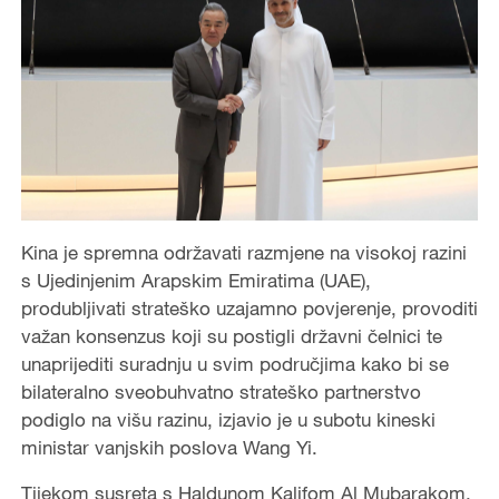
Kina je spremna održavati razmjene na visokoj razini
s Ujedinjenim Arapskim Emiratima (UAE),
produbljivati strateško uzajamno povjerenje, provoditi
važan konsenzus koji su postigli državni čelnici te
unaprijediti suradnju u svim područjima kako bi se
bilateralno sveobuhvatno strateško partnerstvo
podiglo na višu razinu, izjavio je u subotu kineski
ministar vanjskih poslova Wang Yi.
Tijekom susreta s Haldunom Kalifom Al Mubarakom,