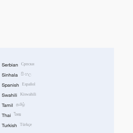
Serbian
Српски
Sinhala
සිංහල
Spanish
Español
Swahili
Kiswahili
Tamil
தமிழ்
Thai
ไทย
Turkish
Türkçe