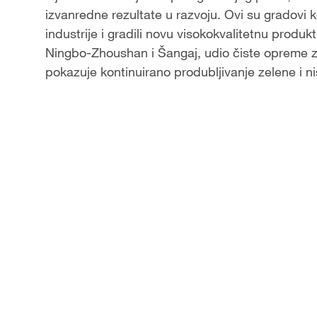
izvanredne rezultate u razvoju. Ovi su gradovi k
a
industrije i gradili novu visokokvalitetnu produ
Ningbo-Zhoushan i Šangaj, udio čiste opreme z
y
pokazuje kontinuirano produbljivanje zelene i nis
V
i
d
e
o