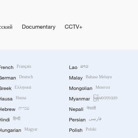
сский
Documentary
CCTV+
French
Français
Lao
ລາວ
German
Deutsch
Malay
Bahasa Melayu
Greek
Ελληνικά
Mongolian
Монгол
Hausa
Hausa
Myanmar
မြန်မာဘာသာ
Hebrew
עברית
Nepali
नेपाली
Hindi
हिन्दी
Persian
فارسی
Hungarian
Magyar
Polish
Polski