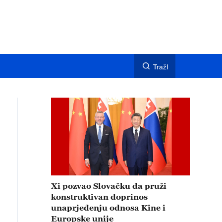
TražI
Xi pozvao Slovačku da pruži
konstruktivan doprinos
unaprjeđenju odnosa Kine i
Europske unije