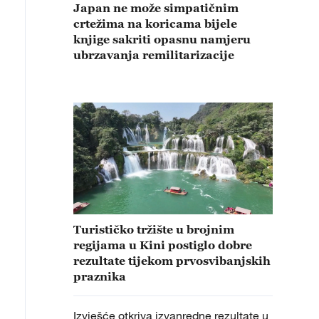
Japan ne može simpatičnim
crtežima na koricama bijele
knjige sakriti opasnu namjeru
ubrzavanja remilitarizacije
Turističko tržište u brojnim
regijama u Kini postiglo dobre
rezultate tijekom prvosvibanjskih
praznika
Izvješće otkriva izvanredne rezultate u