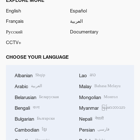
English
Español
Français
العربية
Русский
Documentary
CCTV+
CHOOSE YOUR LANGUAGE
Shqip
ລາວ
Albanian
Lao
العربية
Bahasa Melayu
Arabic
Malay
Беларуская
Монгол
Belarusian
Mongolian
বাংলা
မြန်မာဘာသာ
Bengali
Myanmar
Български
नेपाली
Bulgarian
Nepali
ខ្មែរ
فارسی
Cambodian
Persian