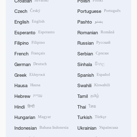
Hrvatski
Polski
Croatian
Polish
Český
Português
Czech
Portuguese
English
پښتو
English
Pashto
Esperanto
Română
Esperanto
Romanian
Filipino
Русский
Filipino
Russian
Français
Српски
French
Serbian
Deutsch
සිංහල
German
Sinhala
Ελληνικά
Español
Greek
Spanish
Hausa
Kiswahili
Hausa
Swahili
עברית
தமிழ்
Hebrew
Tamil
हिन्दी
ไทย
Hindi
Thai
Magyar
Türkçe
Hungarian
Turkish
Bahasa Indonesia
Українська
Indonesian
Ukrainian