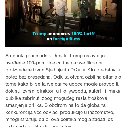
Američki predsjednik Donald Trump najavio je
uvođenje 100-postotne carine na sve filmove
proizvedene izvan Sjedinjenih Država, što predstavlja
potez bez presedana. Odluka otvara ozbiljna pitanja o
tome kako bi se takve carine uopće mogle provoditi,
dok su izvršni direktori u Hollywoodu, autori i filmska
publika zabrinuti zbog mogućeg rasta troškova i
smanjenja prilika. S obzirom na to da globalna
konkurencija već odvlači produkcije u inozemstvo,
mnogi strahuju da bi ova politika mogla zadati još
jedan udarac filmskoj industriji.