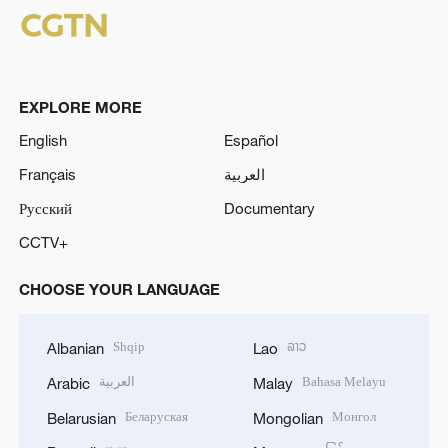
EXPLORE MORE
English
Español
Français
العربية
Русский
Documentary
CCTV+
CHOOSE YOUR LANGUAGE
Shqip
ລາວ
Albanian
Lao
العربية
Bahasa Melayu
Arabic
Malay
Беларуская
Монгол
Belarusian
Mongolian