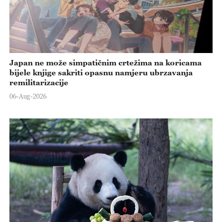
Japan ne može simpatičnim crtežima na koricama
bijele knjige sakriti opasnu namjeru ubrzavanja
remilitarizacije
06-Aug-2026