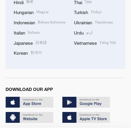
हिन्दी
ไทย
Hindi
Thai
Magyar
Türkçe
Hungarian
Turkish
Bahasa Indonesia
Українська
Indonesian
Ukrainian
Italiano
اردو
Italian
Urdu
日本語
Tiếng Việt
Japanese
Vietnamese
한국어
Korean
DOWNLOAD OUR APP