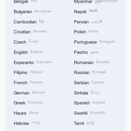
বাংলা
မြန်မာဘာသာ
Bengali
Myanmar
Български
नेपाली
Bulgarian
Nepali
ខ្មែរ
فارسی
Cambodian
Persian
Hrvatski
Polski
Croatian
Polish
Český
Português
Czech
Portuguese
English
پښتو
English
Pashto
Esperanto
Română
Esperanto
Romanian
Filipino
Русский
Filipino
Russian
Français
Српски
French
Serbian
Deutsch
සිංහල
German
Sinhala
Ελληνικά
Español
Greek
Spanish
Hausa
Kiswahili
Hausa
Swahili
עברית
தமிழ்
Hebrew
Tamil