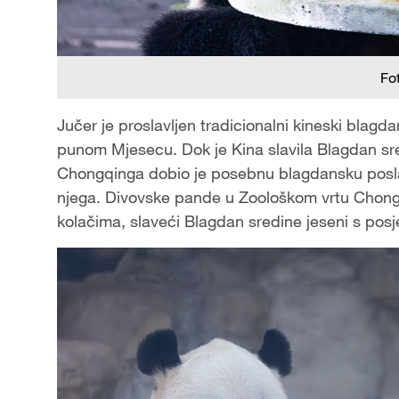
Fo
Jučer je proslavljen tradicionalni kineski blagd
punom Mjesecu. Dok je Kina slavila Blagdan sre
Chongqinga dobio je posebnu blagdansku posla
njega. Divovske pande u Zoološkom vrtu Chong
kolačima, slaveći Blagdan sredine jeseni s posje