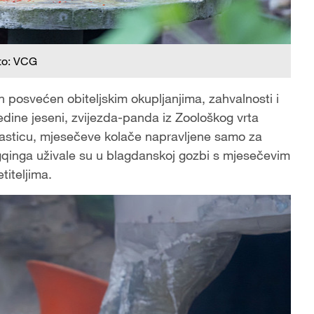
to: VCG
an posvećen obiteljskim okupljanjima, zahvalnosti i
dine jeseni, zvijezda-panda iz Zoološkog vrta
sticu, mjesečeve kolače napravljene samo za
qinga uživale su u blagdanskoj gozbi s mjesečevim
titeljima.