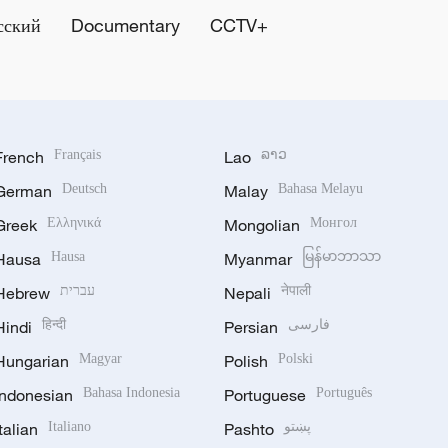
сский
Documentary
CCTV+
French
Français
Lao
ລາວ
German
Deutsch
Malay
Bahasa Melayu
Greek
Ελληνικά
Mongolian
Монгол
Hausa
Hausa
Myanmar
မြန်မာဘာသာ
Hebrew
עברית
Nepali
नेपाली
Hindi
हिन्दी
Persian
فارسی
Hungarian
Magyar
Polish
Polski
Indonesian
Bahasa Indonesia
Portuguese
Português
Italian
Italiano
Pashto
پښتو