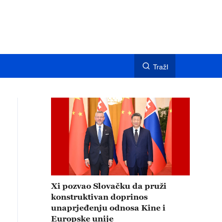
TražI
Xi pozvao Slovačku da pruži
konstruktivan doprinos
unaprjeđenju odnosa Kine i
Europske unije