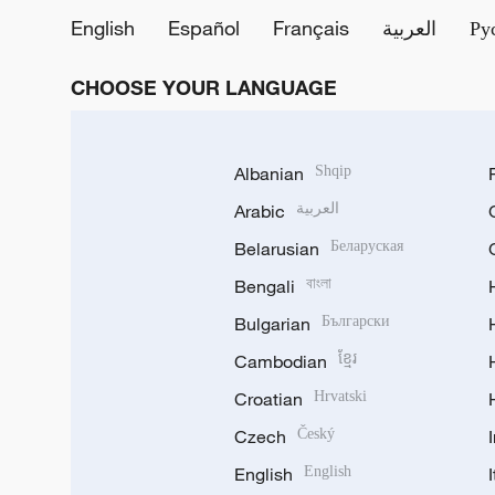
English
Español
Français
العربية
Ру
CHOOSE YOUR LANGUAGE
Albanian
Shqip
Arabic
العربية
Belarusian
Беларуская
Bengali
বাংলা
Bulgarian
Български
Cambodian
ខ្មែរ
Croatian
Hrvatski
Czech
Český
English
English