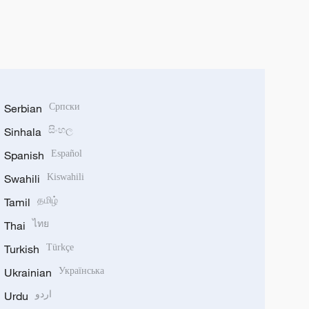
Serbian
Српски
Sinhala
සිංහල
Spanish
Español
Swahili
Kiswahili
Tamil
தமிழ்
Thai
ไทย
Turkish
Türkçe
Ukrainian
Українська
Urdu
اردو