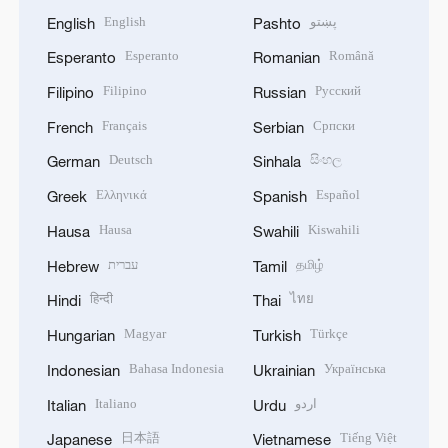
English
پښتو
English
Pashto
Esperanto
Română
Esperanto
Romanian
Filipino
Русский
Filipino
Russian
Français
Српски
French
Serbian
Deutsch
සිංහල
German
Sinhala
Ελληνικά
Español
Greek
Spanish
Hausa
Kiswahili
Hausa
Swahili
עברית
தமிழ்
Hebrew
Tamil
हिन्दी
ไทย
Hindi
Thai
Magyar
Türkçe
Hungarian
Turkish
Bahasa Indonesia
Українська
Indonesian
Ukrainian
Italiano
اردو
Italian
Urdu
日本語
Tiếng Việt
Japanese
Vietnamese