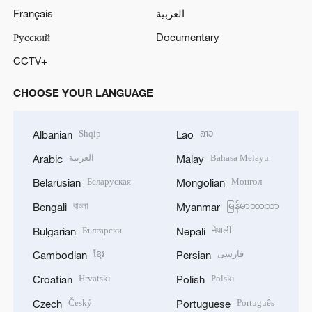
Français
العربية
Русский
Documentary
CCTV+
CHOOSE YOUR LANGUAGE
Shqip
ລາວ
Albanian
Lao
العربية
Bahasa Melayu
Arabic
Malay
Беларуская
Монгол
Belarusian
Mongolian
বাংলা
မြန်မာဘာသာ
Bengali
Myanmar
Български
नेपाली
Bulgarian
Nepali
ខ្មែរ
فارسی
Cambodian
Persian
Hrvatski
Polski
Croatian
Polish
Český
Português
Czech
Portuguese