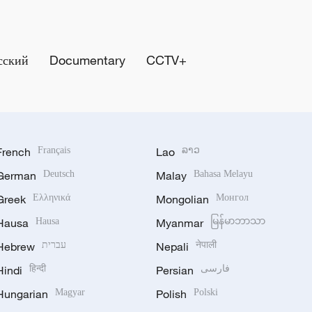
сский
Documentary
CCTV+
French
Français
Lao
ລາວ
German
Deutsch
Malay
Bahasa Melayu
Greek
Ελληνικά
Mongolian
Монгол
Hausa
Hausa
Myanmar
မြန်မာဘာသာ
Hebrew
עברית
Nepali
नेपाली
Hindi
हिन्दी
Persian
فارسی
Hungarian
Magyar
Polish
Polski