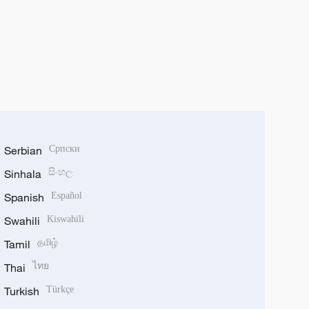
Serbian
Српски
Sinhala
සිංහල
Spanish
Español
Swahili
Kiswahili
Tamil
தமிழ்
Thai
ไทย
Turkish
Türkçe