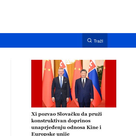
TražI
Xi pozvao Slovačku da pruži
konstruktivan doprinos
unaprjeđenju odnosa Kine i
Europske unije