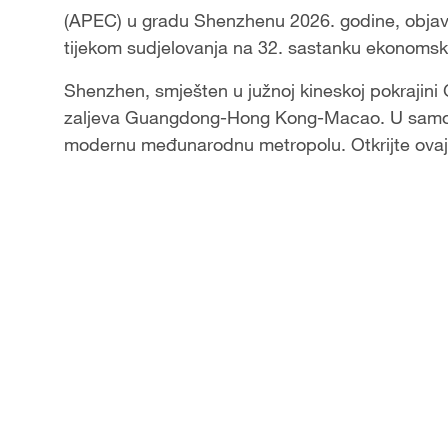
(APEC) u gradu Shenzhenu 2026. godine, objavio
a
tijekom sudjelovanja na 32. sastanku ekonomsk
y
Shenzhen, smješten u južnoj kineskoj pokrajini
zaljeva Guangdong-Hong Kong-Macao. U samo 45
V
modernu međunarodnu metropolu. Otkrijte ovaj
i
d
e
o