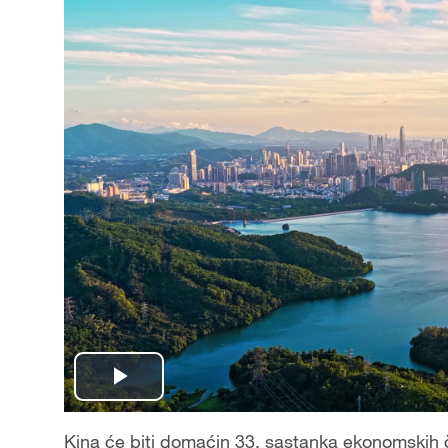
P
l
Kina će biti domaćin 33. sastanka ekonomskih 