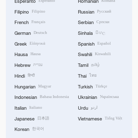
Esperanto
Română
Esperanto
Romanian
Filipino
Русский
Filipino
Russian
Français
Српски
French
Serbian
Deutsch
සිංහල
German
Sinhala
Ελληνικά
Español
Greek
Spanish
Hausa
Kiswahili
Hausa
Swahili
עברית
தமிழ்
Hebrew
Tamil
हिन्दी
ไทย
Hindi
Thai
Magyar
Türkçe
Hungarian
Turkish
Bahasa Indonesia
Українська
Indonesian
Ukrainian
Italiano
اردو
Italian
Urdu
日本語
Tiếng Việt
Japanese
Vietnamese
한국어
Korean