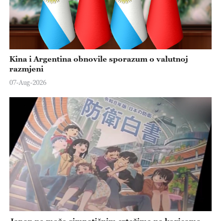
Kina i Argentina obnovile sporazum o valutnoj
razmjeni
07-Aug-2026
Japan ne može simpatičnim crtežima na koricama