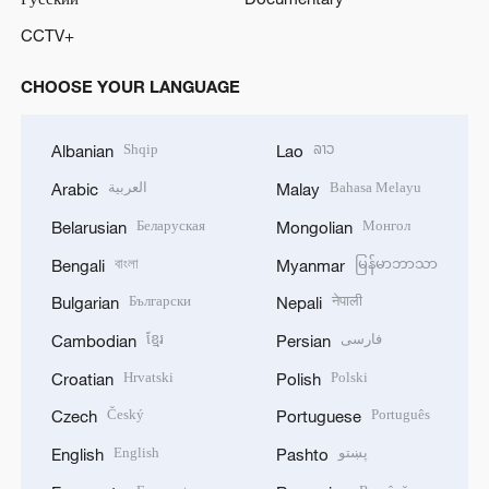
CCTV+
CHOOSE YOUR LANGUAGE
Shqip
ລາວ
Albanian
Lao
العربية
Bahasa Melayu
Arabic
Malay
Беларуская
Монгол
Belarusian
Mongolian
বাংলা
မြန်မာဘာသာ
Bengali
Myanmar
Български
नेपाली
Bulgarian
Nepali
ខ្មែរ
فارسی
Cambodian
Persian
Hrvatski
Polski
Croatian
Polish
Český
Português
Czech
Portuguese
English
پښتو
English
Pashto