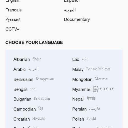
Français
العربية
Русский
Documentary
CCTV+
CHOOSE YOUR LANGUAGE
Shqip
ລາວ
Albanian
Lao
العربية
Bahasa Melayu
Arabic
Malay
Беларуская
Монгол
Belarusian
Mongolian
বাংলা
မြန်မာဘာသာ
Bengali
Myanmar
Български
नेपाली
Bulgarian
Nepali
ខ្មែរ
فارسی
Cambodian
Persian
Hrvatski
Polski
Croatian
Polish