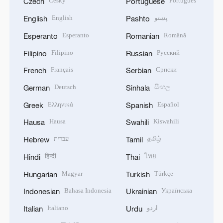
Český
Português
Czech
Portuguese
English
پښتو
English
Pashto
Esperanto
Română
Esperanto
Romanian
Filipino
Русский
Filipino
Russian
Français
Српски
French
Serbian
Deutsch
සිංහල
German
Sinhala
Ελληνικά
Español
Greek
Spanish
Hausa
Kiswahili
Hausa
Swahili
עברית
தமிழ்
Hebrew
Tamil
हिन्दी
ไทย
Hindi
Thai
Magyar
Türkçe
Hungarian
Turkish
Bahasa Indonesia
Українська
Indonesian
Ukrainian
Italiano
اردو
Italian
Urdu