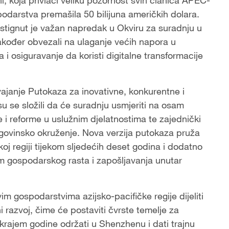
podarstva premašila 50 bilijuna američkih dolara.
stignut je važan napredak u Okviru za suradnju u
također obvezali na ulaganje većih napora u
 i osiguravanje da koristi digitalne transformacije
vajanje Putokaza za inovativne, konkurentne i
u se složili da će suradnju usmjeriti na osam
je i reforme u uslužnim djelatnostima te zajednički
 trgovinsko okruženje. Nova verzija putokaza pruža
koj regiji tijekom sljedećih deset godina i dodatno
em gospodarskog rasta i zapošljavanja unutar
 gospodarstvima azijsko-pacifičke regije dijeliti
ni razvoj, čime će postaviti čvrste temelje za
krajem godine održati u Shenzhenu i dati trajnu