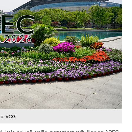
to: VCG
i, koja privlači veliku pozornost svih članica APEC-