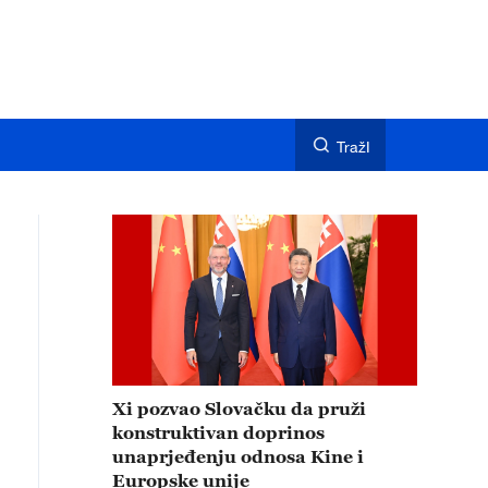
TražI
Xi pozvao Slovačku da pruži
konstruktivan doprinos
unaprjeđenju odnosa Kine i
Europske unije