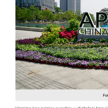
Fo
Uzmimo kao primjer suradnju u digitalnoj trgovin