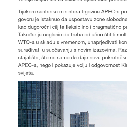
Tijekom sastanka ministara trgovine APEC-a po
govoru je istaknuo da uspostavu zone slobodne t
kao dugoročni cilj te fleksibilno i pragmatično 
Također je naglasio da treba odlučno štititi mult
WTO-a u skladu s vremenom, unaprjeđivati komun
surađivati u suočavanju s novim izazovima. Rezu
stajališta, što ne samo da daje novu pokretačku
APEC-a, nego i pokazuje volju i odgovornost Ki
svijeta.