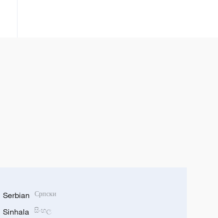
Serbian
Српски
Sinhala
සිංහල