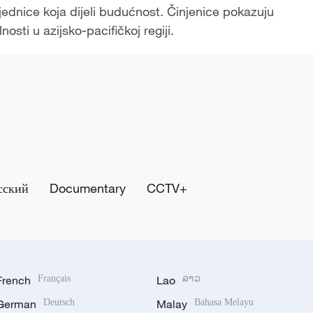
jednice koja dijeli budućnost. Činjenice pokazuju
nosti u azijsko-pacifičkoj regiji.
сский
Documentary
CCTV+
French
Français
Lao
ລາວ
German
Deutsch
Malay
Bahasa Melayu