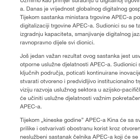
a. Danas je vrijednost globalnog digitalnog gos
Tijekom sastanka ministara trgovine APEC-a po
digitalizaciji trgovine APEC-a. Sudionici su se 
izgradnju kapaciteta, smanjivanje digitalnog jaza
ravnopravno dijele svi dionici.
Još jedan važan rezultat ovog sastanka jest us
otporne uslužne djelatnosti APEC-a. Sudionici s
ključnih područja, poticati kontinuirane inovaci
stvarati otvoreno i predvidljivo institucionalno
viziju razvoja uslužnog sektora u azijsko-pacifič
će učiniti uslužne djelatnosti važnim pokretač
APEC-a.
Tijekom „kineske godine” APEC-a Kina će sa svim
prilike i ostvarivati obostranu korist kroz otvore
neslužbeni sastanak čelnika APEC-a koji će se 