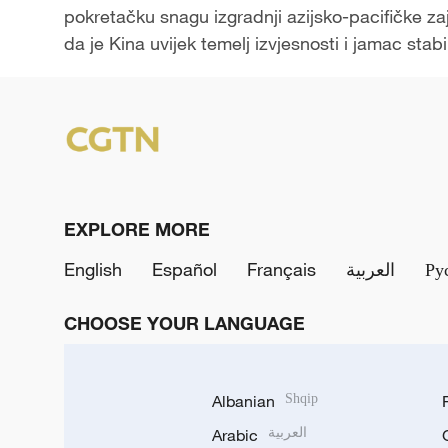
pokretačku snagu izgradnji azijsko-pacifičke za
da je Kina uvijek temelj izvjesnosti i jamac stabil
EXPLORE MORE
English
Español
Français
العربية
Ру
CHOOSE YOUR LANGUAGE
Albanian
Shqip
Arabic
العربية