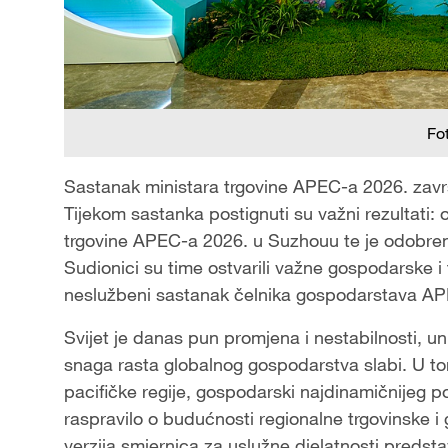
Fo
Sastanak ministara trgovine APEC-a 2026. završ
Tijekom sastanka postignuti su važni rezultati: 
trgovine APEC-a 2026. u Suzhouu te je odobren 
Sudionici su time ostvarili važne gospodarske i
neslužbeni sastanak čelnika gospodarstava APE
Svijet je danas pun promjena i nestabilnosti, un
snaga rasta globalnog gospodarstva slabi. U t
pacifičke regije, gospodarski najdinamičnijeg po
raspravilo o budućnosti regionalne trgovinske i
verzija smjernica za uslužne djelatnosti predsta