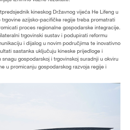
tpredsjednik kineskog Državnog vijeća He Lifeng u
rgovine azijsko-pacifičke regije treba promatrati
promicati proces regionalne gospodarske integracije.
ilateralni trgovinski sustav i podupirati reformu
ikaciju i dijalog u novim područjima te inovativno
ltati sastanka uključuju kineske prijedloge i
 snagu gospodarskoj i trgovinskoj suradnji u okviru
ne u promicanju gospodarskog razvoja regije i