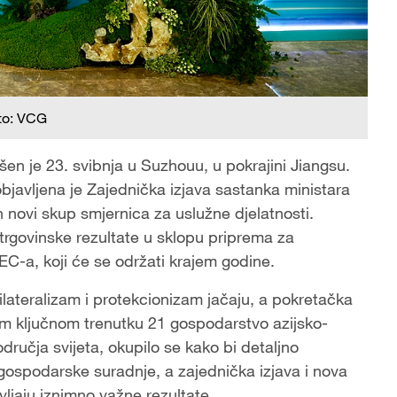
to: VCG
en je 23. svibnja u Suzhouu, u pokrajini Jiangsu.
objavljena je Zajednička izjava sastanka ministara
novi skup smjernica za uslužne djelatnosti.
 trgovinske rezultate u sklopu priprema za
C-a, koji će se održati krajem godine.
ilateralizam i protekcionizam jačaju, a pokretačka
om ključnom trenutku 21 gospodarstvo azijsko-
dručja svijeta, okupilo se kako bi detaljno
 gospodarske suradnje, a zajednička izjava i nova
vljaju iznimno važne rezultate.