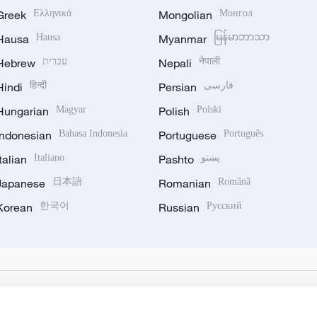
Greek
Ελληνικά
Mongolian
Монгол
Hausa
Hausa
Myanmar
မြန်မာဘာသာ
Hebrew
עברית
Nepali
नेपाली
Hindi
हिन्दी
Persian
فارسی
Hungarian
Magyar
Polish
Polski
Indonesian
Bahasa Indonesia
Portuguese
Português
Italian
Italiano
Pashto
پښتو
Japanese
日本語
Romanian
Română
Korean
한국어
Russian
Русский