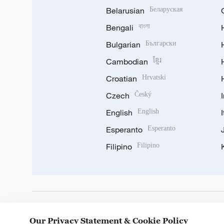
Belarusian
Беларуская
Bengali
বাংলা
Bulgarian
Български
Cambodian
ខ្មែរ
Croatian
Hrvatski
Czech
Český
English
English
Esperanto
Esperanto
Filipino
Filipino
DOWNLOAD OUR APP
Our Privacy Statement & Cookie Policy