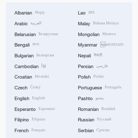
Shqip
ລາວ
Albanian
Lao
العربية
Bahasa Melayu
Arabic
Malay
Беларуская
Монгол
Belarusian
Mongolian
বাংলা
မြန်မာဘာသာ
Bengali
Myanmar
Български
नेपाली
Bulgarian
Nepali
ខ្មែរ
فارسی
Cambodian
Persian
Hrvatski
Polski
Croatian
Polish
Český
Português
Czech
Portuguese
English
پښتو
English
Pashto
Esperanto
Română
Esperanto
Romanian
Filipino
Русский
Filipino
Russian
Français
Српски
French
Serbian