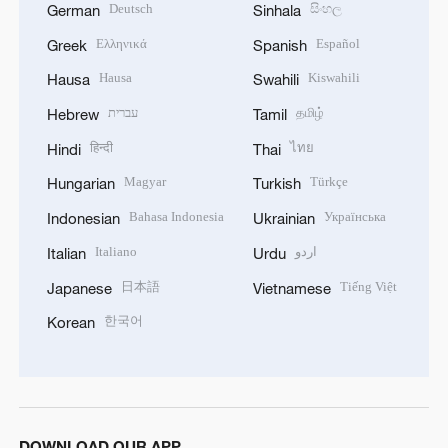
Deutsch
සිංහල
German
Sinhala
Ελληνικά
Español
Greek
Spanish
Hausa
Kiswahili
Hausa
Swahili
עברית
தமிழ்
Hebrew
Tamil
हिन्दी
ไทย
Hindi
Thai
Magyar
Türkçe
Hungarian
Turkish
Bahasa Indonesia
Українська
Indonesian
Ukrainian
Italiano
اردو
Italian
Urdu
日本語
Tiếng Việt
Japanese
Vietnamese
한국어
Korean
DOWNLOAD OUR APP