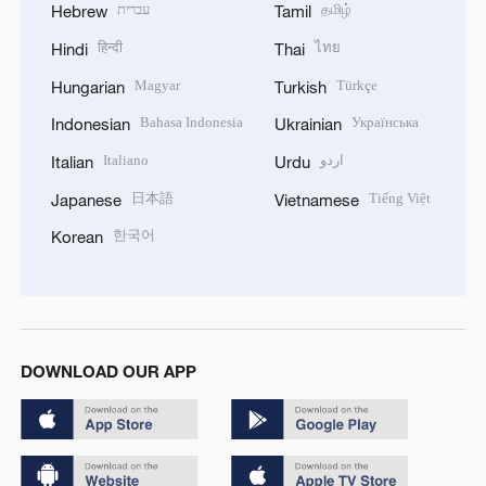
עברית
தமிழ்
Hebrew
Tamil
हिन्दी
ไทย
Hindi
Thai
Magyar
Türkçe
Hungarian
Turkish
Bahasa Indonesia
Українська
Indonesian
Ukrainian
Italiano
اردو
Italian
Urdu
日本語
Tiếng Việt
Japanese
Vietnamese
한국어
Korean
DOWNLOAD OUR APP