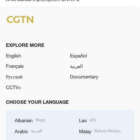
EXPLORE MORE
English
Español
Français
العربية
Русский
Documentary
CCTV+
CHOOSE YOUR LANGUAGE
Shqip
ລາວ
Albanian
Lao
العربية
Bahasa Melayu
Arabic
Malay