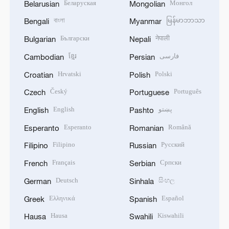
Беларуская
Монгол
Belarusian
Mongolian
বাংলা
မြန်မာဘာသာ
Bengali
Myanmar
Български
नेपाली
Bulgarian
Nepali
ខ្មែរ
فارسی
Cambodian
Persian
Hrvatski
Polski
Croatian
Polish
Český
Português
Czech
Portuguese
English
پښتو
English
Pashto
Esperanto
Română
Esperanto
Romanian
Filipino
Русский
Filipino
Russian
Français
Српски
French
Serbian
Deutsch
සිංහල
German
Sinhala
Ελληνικά
Español
Greek
Spanish
Hausa
Kiswahili
Hausa
Swahili