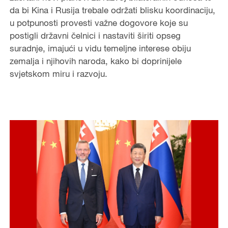
da bi Kina i Rusija trebale održati blisku koordinaciju,
u potpunosti provesti važne dogovore koje su
postigli državni čelnici i nastaviti širiti opseg
suradnje, imajući u vidu temeljne interese obiju
zemalja i njihovih naroda, kako bi doprinijele
svjetskom miru i razvoju.