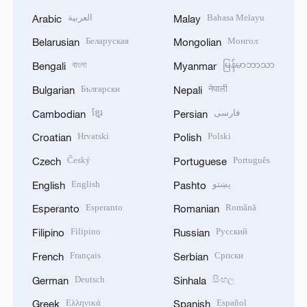
العربية
Bahasa Melayu
Arabic
Malay
Беларуская
Монгол
Belarusian
Mongolian
বাংলা
မြန်မာဘာသာ
Bengali
Myanmar
Български
नेपाली
Bulgarian
Nepali
ខ្មែរ
فارسی
Cambodian
Persian
Hrvatski
Polski
Croatian
Polish
Český
Português
Czech
Portuguese
English
پښتو
English
Pashto
Esperanto
Română
Esperanto
Romanian
Filipino
Русский
Filipino
Russian
Français
Српски
French
Serbian
Deutsch
සිංහල
German
Sinhala
Ελληνικά
Español
Greek
Spanish