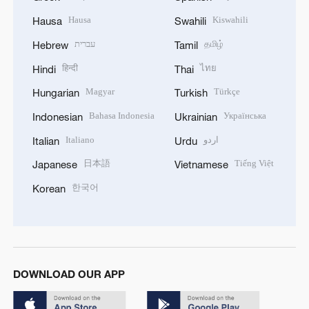
Hausa
Kiswahili
Hausa
Swahili
עברית
தமிழ்
Hebrew
Tamil
हिन्दी
ไทย
Hindi
Thai
Magyar
Türkçe
Hungarian
Turkish
Bahasa Indonesia
Українська
Indonesian
Ukrainian
Italiano
اردو
Italian
Urdu
日本語
Tiếng Việt
Japanese
Vietnamese
한국어
Korean
DOWNLOAD OUR APP