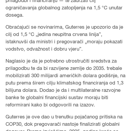
prilagodbi i financiranju — te zadržati cilj
ograničavanja globalnog zatopljenja na 1,5 °C unutar
dosega.
Obraćajući se novinarima, Guterres je upozorio da je
cilj od 1,5 °C „jedina neupitna crvena linija”,
istaknuvši da ministri i pregovarači „moraju pokazati
vodstvo, odvažnost i dobru vjeru”.
Naglasio je da je potrebno utrostručiti sredstva za
prilagodbu te da bi razvijene zemlje do 2035. trebale
mobilizirati 300 milijardi američkih dolara godišnje, na
putu prema širem cilju klimatskog financiranja od 1,3
bilijuna dolara. Dodao je da i multilateralne razvojne
banke te globalni financijski sustav moraju biti
reformirani kako bi odgovorili na izazov.
Guterres je ove dao u trenutku pojačanog pritiska na
COP30, dok pregovarači nastoje finalizirati globalni