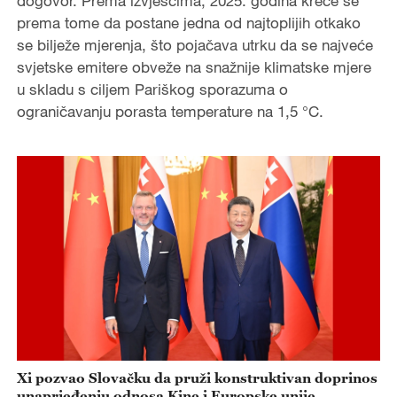
dogovor. Prema izvješćima, 2025. godina kreće se
prema tome da postane jedna od najtoplijih otkako
se bilježe mjerenja, što pojačava utrku da se najveće
svjetske emitere obveže na snažnije klimatske mjere
u skladu s ciljem Pariškog sporazuma o
ograničavanju porasta temperature na 1,5 °C.
Xi pozvao Slovačku da pruži konstruktivan doprinos
unaprjeđenju odnosa Kine i Europske unije