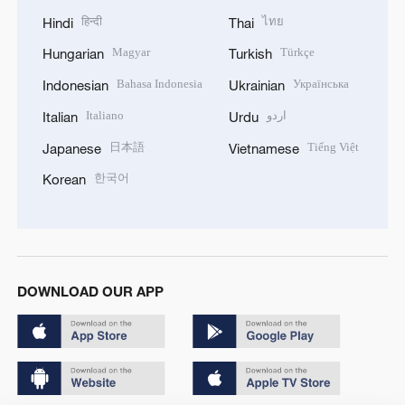
हिन्दी
ไทย
Hindi
Thai
Magyar
Türkçe
Hungarian
Turkish
Bahasa Indonesia
Українська
Indonesian
Ukrainian
Italiano
اردو
Italian
Urdu
日本語
Tiếng Việt
Japanese
Vietnamese
한국어
Korean
DOWNLOAD OUR APP