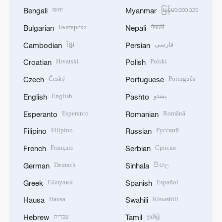
বাংলা
မြန်မာဘာသာ
Bengali
Myanmar
Български
नेपाली
Bulgarian
Nepali
ខ្មែរ
فارسی
Cambodian
Persian
Hrvatski
Polski
Croatian
Polish
Český
Português
Czech
Portuguese
English
پښتو
English
Pashto
Esperanto
Română
Esperanto
Romanian
Filipino
Русский
Filipino
Russian
Français
Српски
French
Serbian
Deutsch
සිංහල
German
Sinhala
Ελληνικά
Español
Greek
Spanish
Hausa
Kiswahili
Hausa
Swahili
עברית
தமிழ்
Hebrew
Tamil