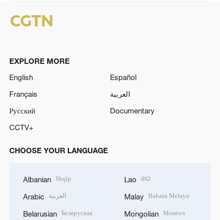
EXPLORE MORE
English
Español
Français
العربية
Русский
Documentary
CCTV+
CHOOSE YOUR LANGUAGE
Shqip
ລາວ
Albanian
Lao
العربية
Bahasa Melayu
Arabic
Malay
Беларуская
Монгол
Belarusian
Mongolian