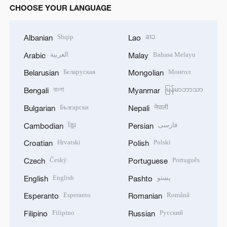
CHOOSE YOUR LANGUAGE
Shqip
ລາວ
Albanian
Lao
العربية
Bahasa Melayu
Arabic
Malay
Беларуская
Монгол
Belarusian
Mongolian
বাংলা
မြန်မာဘာသာ
Bengali
Myanmar
Български
नेपाली
Bulgarian
Nepali
ខ្មែរ
فارسی
Cambodian
Persian
Hrvatski
Polski
Croatian
Polish
Český
Português
Czech
Portuguese
English
پښتو
English
Pashto
Esperanto
Română
Esperanto
Romanian
Filipino
Русский
Filipino
Russian