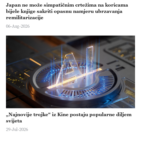
Japan ne može simpatičnim crtežima na koricama
bijele knjige sakriti opasnu namjeru ubrzavanja
remilitarizacije
06-Aug-2026
„Najnovije trojke“ iz Kine postaju popularne diljem
svijeta
29-Jul-2026