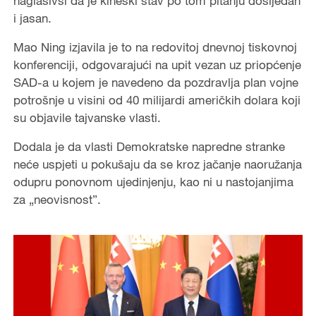
naglasivši da je kineski stav po tom pitanju dosljedan
i jasan.
Mao Ning izjavila je to na redovitoj dnevnoj tiskovnoj
konferenciji, odgovarajući na upit vezan uz priopćenje
SAD-a u kojem je navedeno da pozdravlja plan vojne
potrošnje u visini od 40 milijardi američkih dolara koji
su objavile tajvanske vlasti.
Dodala je da vlasti Demokratske napredne stranke
neće uspjeti u pokušaju da se kroz jačanje naoružanja
odupru ponovnom ujedinjenju, kao ni u nastojanjima
za „neovisnost”.