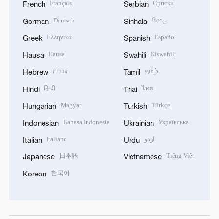
Français
Српски
French
Serbian
Deutsch
සිංහල
German
Sinhala
Ελληνικά
Español
Greek
Spanish
Hausa
Kiswahili
Hausa
Swahili
עברית
தமிழ்
Hebrew
Tamil
हिन्दी
ไทย
Hindi
Thai
Magyar
Türkçe
Hungarian
Turkish
Bahasa Indonesia
Українська
Indonesian
Ukrainian
Italiano
اردو
Italian
Urdu
日本語
Tiếng Việt
Japanese
Vietnamese
한국어
Korean