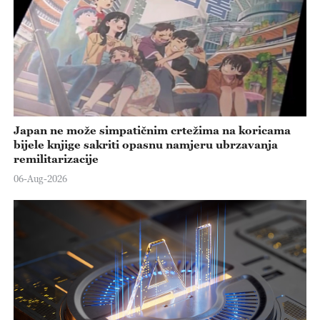
Japan ne može simpatičnim crtežima na koricama
bijele knjige sakriti opasnu namjeru ubrzavanja
remilitarizacije
06-Aug-2026