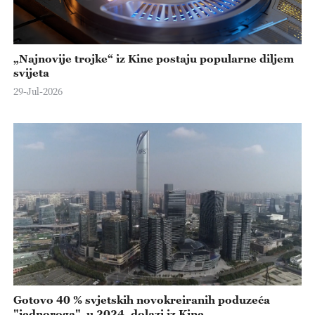
„Najnovije trojke“ iz Kine postaju popularne diljem
svijeta
29-Jul-2026
Gotovo 40 % svjetskih novokreiranih poduzeća
"jednoroga" u 2024. dolazi iz Kine