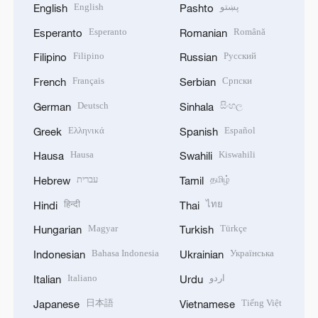
English
پښتو
English
Pashto
Esperanto
Română
Esperanto
Romanian
Filipino
Русский
Filipino
Russian
Français
Српски
French
Serbian
Deutsch
සිංහල
German
Sinhala
Ελληνικά
Español
Greek
Spanish
Hausa
Kiswahili
Hausa
Swahili
עברית
தமிழ்
Hebrew
Tamil
हिन्दी
ไทย
Hindi
Thai
Magyar
Türkçe
Hungarian
Turkish
Bahasa Indonesia
Українська
Indonesian
Ukrainian
Italiano
اردو
Italian
Urdu
日本語
Tiếng Việt
Japanese
Vietnamese