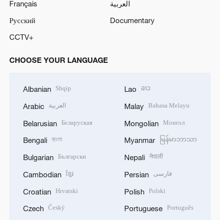
Français
العربية
Русский
Documentary
CCTV+
CHOOSE YOUR LANGUAGE
Shqip
ລາວ
Albanian
Lao
العربية
Bahasa Melayu
Arabic
Malay
Беларуская
Монгол
Belarusian
Mongolian
বাংলা
မြန်မာဘာသာ
Bengali
Myanmar
Български
नेपाली
Bulgarian
Nepali
ខ្មែរ
فارسی
Cambodian
Persian
Hrvatski
Polski
Croatian
Polish
Český
Português
Czech
Portuguese