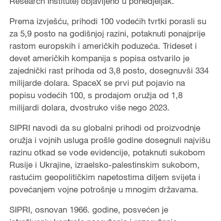
Research Institute) objavljeno u ponedjeljak.
Prema izvješću, prihodi 100 vodećih tvrtki porasli su
za 5,9 posto na godišnjoj razini, potaknuti ponajprije
rastom europskih i američkih poduzeća. Trideset i
devet američkih kompanija s popisa ostvarilo je
zajednički rast prihoda od 3,8 posto, dosegnuvši 334
milijarde dolara. SpaceX se prvi put pojavio na
popisu vodećih 100, s prodajom oružja od 1,8
milijardi dolara, dvostruko više nego 2023.
SIPRI navodi da su globalni prihodi od proizvodnje
oružja i vojnih usluga prošle godine dosegnuli najvišu
razinu otkad se vode evidencije, potaknuti sukobom
Rusije i Ukrajine, izraelsko-palestinskim sukobom,
rastućim geopolitičkim napetostima diljem svijeta i
povećanjem vojne potrošnje u mnogim državama.
SIPRI, osnovan 1966. godine, posvećen je