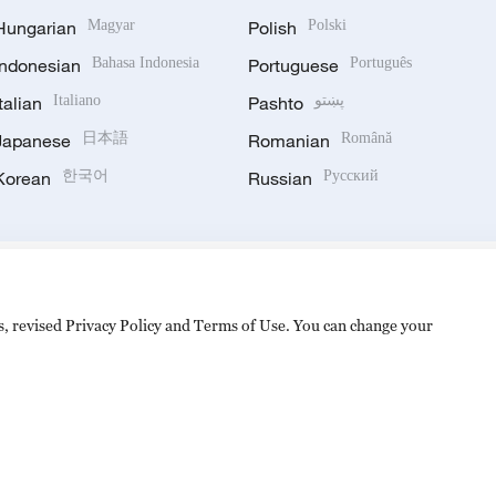
Hungarian
Magyar
Polish
Polski
Indonesian
Bahasa Indonesia
Portuguese
Português
Italian
Italiano
Pashto
پښتو
Japanese
日本語
Romanian
Română
Korean
한국어
Russian
Русский
es, revised Privacy Policy and Terms of Use. You can change your
备 11010502050052号
Disinformation report hotline: 010-8506146