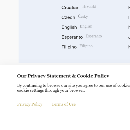
Croatian
Hrvatski
Czech
Český
English
English
Esperanto
Esperanto
Filipino
Filipino
Our Privacy Statement & Cookie Policy
DOWNLOAD OUR APP
By continuing to browse our site you agree to our use of cooki
cookie settings through your browser.
Privacy Policy
Terms of Use
Copyright © 2024 CGTN.
京ICP备20000184号
京公网安