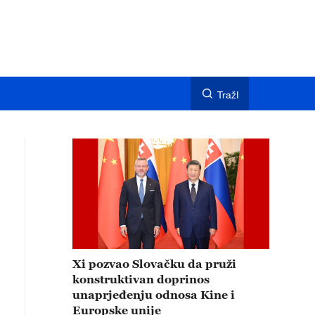
TražI
Xi pozvao Slovačku da pruži
konstruktivan doprinos
unaprjeđenju odnosa Kine i
Europske unije