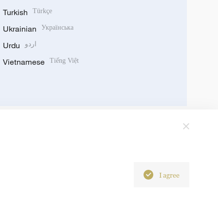
Turkish
Türkçe
Ukrainian
Українська
Urdu
اردو
Vietnamese
Tiếng Việt
I agree
6