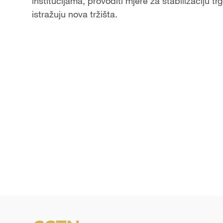
institucijama, provoditi mjere za stabilizaciju t
istražuju nova tržišta.