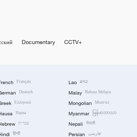
сский
Documentary
CCTV+
French
Français
Lao
ລາວ
German
Deutsch
Malay
Bahasa Melayu
Greek
Ελληνικά
Mongolian
Монгол
Hausa
Hausa
Myanmar
မြန်မာဘာသာ
Hebrew
עברית
Nepali
नेपाली
Hindi
हिन्दी
Persian
فارسی