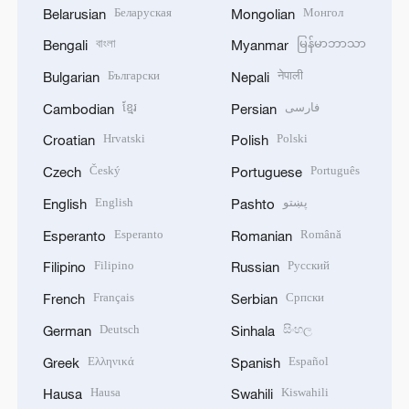
Беларуская
Монгол
Belarusian
Mongolian
বাংলা
မြန်မာဘာသာ
Bengali
Myanmar
Български
नेपाली
Bulgarian
Nepali
ខ្មែរ
فارسی
Cambodian
Persian
Hrvatski
Polski
Croatian
Polish
Český
Português
Czech
Portuguese
English
پښتو
English
Pashto
Esperanto
Română
Esperanto
Romanian
Filipino
Русский
Filipino
Russian
Français
Српски
French
Serbian
Deutsch
සිංහල
German
Sinhala
Ελληνικά
Español
Greek
Spanish
Hausa
Kiswahili
Hausa
Swahili