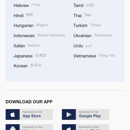
עברית
தமிழ்
Hebrew
Tamil
हिन्दी
ไทย
Hindi
Thai
Magyar
Türkçe
Hungarian
Turkish
Bahasa Indonesia
Українська
Indonesian
Ukrainian
Italiano
اردو
Italian
Urdu
日本語
Tiếng Việt
Japanese
Vietnamese
한국어
Korean
DOWNLOAD OUR APP