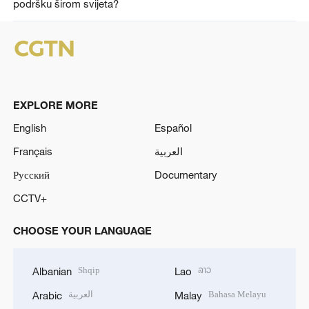
podršku širom svijeta?
EXPLORE MORE
English
Español
Français
العربية
Русский
Documentary
CCTV+
CHOOSE YOUR LANGUAGE
Shqip
ລາວ
Albanian
Lao
العربية
Bahasa Melayu
Arabic
Malay