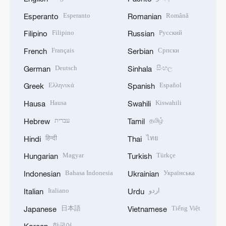
Esperanto
Română
Esperanto
Romanian
Filipino
Русский
Filipino
Russian
Français
Српски
French
Serbian
Deutsch
සිංහල
German
Sinhala
Ελληνικά
Español
Greek
Spanish
Hausa
Kiswahili
Hausa
Swahili
עברית
தமிழ்
Hebrew
Tamil
हिन्दी
ไทย
Hindi
Thai
Magyar
Türkçe
Hungarian
Turkish
Bahasa Indonesia
Українська
Indonesian
Ukrainian
Italiano
اردو
Italian
Urdu
日本語
Tiếng Việt
Japanese
Vietnamese
한국어