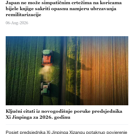
Japan ne može simpatičnim crtežima na koricama
bijele knjige sakriti opasnu namjeru ubrzavanja
remilitarizacije
06-Aug-2026
Ključni citati iz novogodišnje poruke predsjednika
Xi Jinpinga za 2026. godinu
Posjet predsjednika Xi Jinpinga Xizangu potaknuo povjerenje