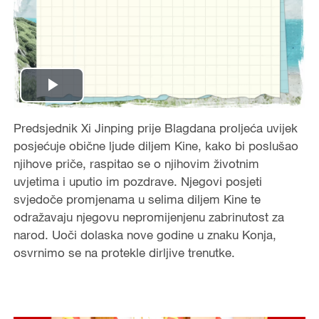
P
Predsjednik Xi Jinping prije Blagdana proljeća uvijek
l
posjećuje obične ljude diljem Kine, kako bi poslušao
a
njihove priče, raspitao se o njihovim životnim
uvjetima i uputio im pozdrave. Njegovi posjeti
y
svjedoče promjenama u selima diljem Kine te
odražavaju njegovu nepromijenjenu zabrinutost za
V
narod. Uoči dolaska nove godine u znaku Konja,
osvrnimo se na protekle dirljive trenutke.
i
d