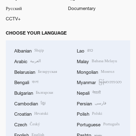
Русский
Documentary
CCTV+
CHOOSE YOUR LANGUAGE
Shqip
ລາວ
Albanian
Lao
العربية
Bahasa Melayu
Arabic
Malay
Беларуская
Монгол
Belarusian
Mongolian
বাংলা
မြန်မာဘာသာ
Bengali
Myanmar
Български
नेपाली
Bulgarian
Nepali
ខ្មែរ
فارسی
Cambodian
Persian
Hrvatski
Polski
Croatian
Polish
Český
Português
Czech
Portuguese
English
پښتو
English
Pashto