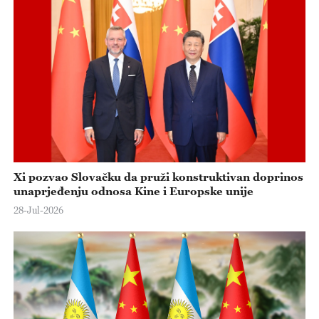
e
o
Xi pozvao Slovačku da pruži konstruktivan doprinos
unaprjeđenju odnosa Kine i Europske unije
28-Jul-2026